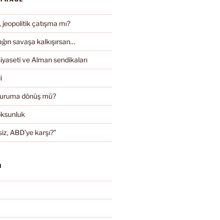
, jeopolitik çatışma mı?
ın savaşa kalkışırsan…
iyaseti ve Alman sendikaları
i
duruma dönüş mü?
oksunluk
iz, ABD’ye karşı?”
N