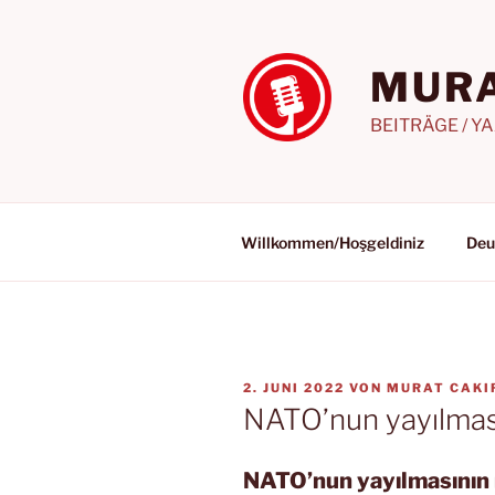
Zum
Inhalt
springen
MURA
BEITRÄGE / Y
Willkommen/Hoşgeldiniz
Deu
VERÖFFENTLICHT
2. JUNI 2022
VON
MURAT CAKI
AM
NATO’nun yayılması
NATO’nun yayılmasının n