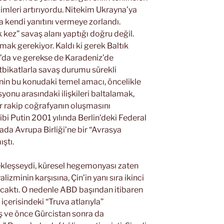
limleri artırıyordu. Nitekim Ukrayna’ya
 kendi yanıtını vermeye zorlandı.
 kez” savaş alanı yaptığı doğru değil.
ak gerekiyor. Kaldı ki gerek Baltık
’da ve gerekse de Karadeniz’de
atbikatlarla savaş durumu sürekli
nin bu konudaki temel amacı, öncelikle
yonu arasındaki ilişkileri baltalamak,
ir rakip coğrafyanın oluşmasını
i Putin 2001 yılında Berlin’deki Federal
a Avrupa Birliği’ne bir “Avrasya
ıştı.
ekleşseydi, küresel hegemonyası zaten
zminin karşısına, Çin’in yanı sıra ikinci
acaktı. O nedenle ABD başından itibaren
çerisindeki “Truva atlarıyla”
iş ve önce Gürcistan sonra da