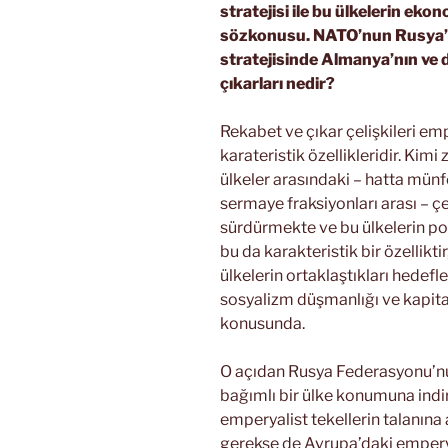
stratejisi ile bu ülkelerin ek
sözkonusu. NATO’nun Rusya’yı
stratejisinde Almanya’nın ve d
çıkarları nedir?
Rekabet ve çıkar çelişkileri em
karateristik özellikleridir. Kim
ülkeler arasındaki – hatta münfe
sermaye fraksiyonları arası – çe
sürdürmekte ve bu ülkelerin poli
bu da karakteristik bir özellikt
ülkelerin ortaklaştıkları hedefle
sosyalizm düşmanlığı ve kapital
konusunda.
O açıdan Rusya Federasyonu’nun 
bağımlı bir ülke konumuna indi
emperyalist tekellerin talanın
gerekse de Avrupa’daki emperyal