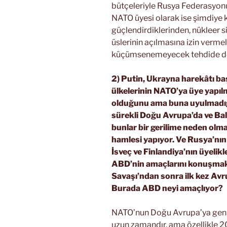
bütçeleriyle Rusya Federasyonu’
NATO üyesi olarak ise şimdiye k
güçlendirdiklerinden, nükleer 
üslerinin açılmasına izin verm
küçümsenemeyecek tehdide dön
2) Putin, Ukrayna harekâtı ba
ülkelerinin NATO’ya üye yapı
olduğunu ama buna uyulmadığ
sürekli Doğu Avrupa’da ve Ba
bunlar bir gerilime neden olm
hamlesi yapıyor. Ve Rusya’nı
İsveç ve Finlandiya’nın üyelik
ABD’nin amaçlarını konuşmak
Savaşı’ndan sonra ilk kez Avrup
Burada ABD neyi amaçlıyor?
NATO’nun Doğu Avrupa’ya geni
uzun zamandır, ama özellikle 20