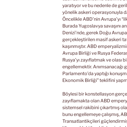
yaratıyor ve bu nedenle de geri
yönelik askeri operasyonuyla da
Öncelikle ABD’nin Avrupa’yı “ilk
Burada Yugoslavya savaşını anm
Denizi’nde, gerek Doğu Avrupa
gerçekleştirilen masif askeri t
kaşınmıştır. ABD emperyalizmi
Avrupa Birliği ve Rusya Federas
Rusya’yı zayıflatmak ve olası b
engellemektir. Anımsanacağı gib
Parlamento’da yaptığı konuşmad
Ekonomik Birliği” teklifini yapm
Böylesi bir konstellasyon gerç
zayıflamakta olan ABD emperyali
sistemsel rakibini çıkartmış ol
bunu engellemeye çalışmış, AB i
Transatlantikçileri güçlendirm