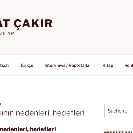
T ÇAKIR
AZILAR
tsch
Türkçe
Interviews / Röportajlar
Kitap
Kon
R
Suchen
nın nedenleri, hedefleri
nach:
edenleri, hedefleri
NEUESTE BE