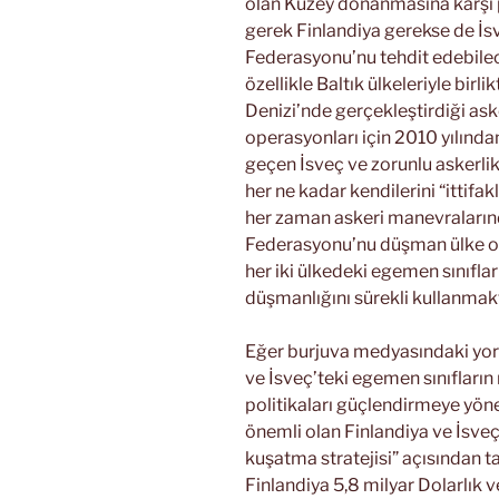
olan Kuzey donanmasına karşı p
gerek Finlandiya gerekse de İ
Federasyonu’nu tehdit edebilec
özellikle Baltık ülkeleriyle bir
Denizi’nde gerçekleştirdiği aske
operasyonları için 2010 yılınd
geçen İsveç ve zorunlu askerl
her ne kadar kendilerini “ittifak
her zaman askeri manevraları
Federasyonu’nu düşman ülke ol
her iki ülkedeki egemen sınıfla
düşmanlığını sürekli kullanmakt
Eğer burjuva medyasındaki yoru
ve İsveç’teki egemen sınıfların 
politikaları güçlendirmeye yönel
önemli olan Finlandiya ve İsve
kuşatma stratejisi” açısından t
Finlandiya 5,8 milyar Dolarlık 