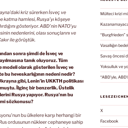
ayna’daki kriz sürerken İsveç ve
Mülteci krizi mi
ne katma hamlesi, Rusya’yı köşeye
Kazanamayacağ
ndırdığını gösteriyor. ABD’nin NATO’yu
nin nedenlerini, olası sonuçlarını ve
“Burgfrieden” s
akır ile görüştük.
Vasallığın bedel
ndan sonra şimdi de İsveç ve
Savaş öncesi 
 yayılmasına tanık oluyoruz. Tüm
Yoksulluk ve y
modeli olarak gösterilen İsveç ve
te bu heveskarlığının nedeni nedir?
“ABD’yle, ABD’s
Ukrayna gibi, Lenin’in UKKTH politikası
muştu. İlginç bir benzerlik. Üstelik
lerini Rusya yapıyor. Rusya’nın bu
LESEZEICHE
ti mi sözkonusu?
X
onu’nun bu ülkelere karşı herhangi bir
Facebook
n Rus ordusunun nükleer cephaneye sahip