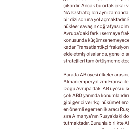
çıkardır. Ancak bu ortak çıkar
NATO stratejileri aynı zamanda
bir dizi soruna yol açmaktadır. 
nükleer savaşın coğrafyası olma
Avrupa’daki farklı sermaye frak
konusunda küçümsenemeyecek çı
kadar Transatlantikçi fraksiyon
elde etmiş olsalar da, genel ol
stratejileri tam örtüşmemekted
Burada AB üyesi ülkeler arasınd
Alman emperyalizmi Fransa ile b
Doğu Avrupa’daki AB üyesi ülkele
çok ABD yanında konumlandırm
gibi gerici ve ırkçı hükümetler
en önemli egemenlik aracı Rusya 
sıra Almanya’nın Rusya’daki doğ
tutmaktadır. Bununla birlikte A