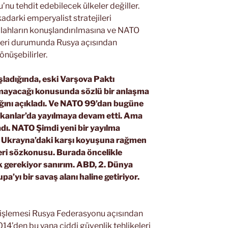
nu tehdit edebilecek ülkeler değiller.
adarki emperyalist stratejileri
silahların konuşlandırılmasına ve NATO
eleri durumunda Rusya açısından
üşebilirler.
şladığında, eski Varşova Paktı
lmayacağı konusunda sözlü bir anlaşma
ını açıkladı. Ve NATO 99’dan bugüne
lkanlar’da yayılmaya devam etti. Ama
adı. NATO Şimdi yeni bir yayılma
n Ukrayna’daki karşı koyuşuna rağmen
leri sözkonusu. Burada öncelikle
 gerekiyor sanırım. ABD, 2. Dünya
a’yı bir savaş alanı haline getiriyor.
şlemesi Rusya Federasyonu açısından
14’den bu yana ciddi güvenlik tehlikeleri