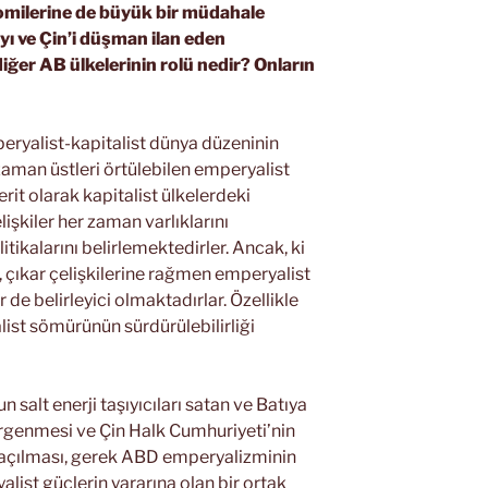
onomilerine de büyük bir müdahale
 ve Çin’i düşman ilan eden
iğer AB ülkelerinin rolü nedir? Onların
peryalist-kapitalist dünya düzeninin
i zaman üstleri örtülebilen emperyalist
rit olarak kapitalist ülkelerdeki
lişkiler her zaman varlıklarını
tikalarını belirlemektedirler. Ancak, ki
ir, çıkar çelişkilerine rağmen emperyalist
r de belirleyici olmaktadırlar. Özellikle
ist sömürünün sürdürülebilirliği
salt enerji taşıyıcıları satan ve Batıya
rgenmesi ve Çin Halk Cumhuriyeti’nin
a açılması, gerek ABD emperyalizminin
ist güçlerin yararına olan bir ortak