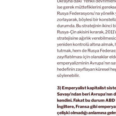
Ukrayna’daki “renkli devrimlerl
ise gerek müttefiklerini gereks
Rusya Federasyonu’na yönelik 
zorlayarak, böylesi bir konste
durumda. Bu stratejinin ikinci
Rusya-Çin akisini kırarak, 2011
stratejisine ağırlık verebilmesid
yeniden kontrolü altına almak,
tutmak, hem de Rusya Federasy
zayıflatılması için olanaklar e
emperyalizminin Avrupa’nın sav
hedefinin zayıflayan küresel
söylenebilir.
3) Emperyalist kapitalist sis
Savaşı’ndan beri Avrupa’nın 
kendini. Fakat bu durum ABD 
İngiltere, Fransa gibi emperyal
çelişki olmadığı anlamına gel