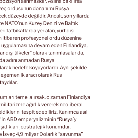
ozisyon alınmasıdır. Aslına bakılırsa
sveç ordusunun donanımı Rusya
ek düzeyde değildir. Ancak, son yıllarda
likte NATO’nun Kuzey Denizi ve Baltık
ri tatbikatlarda yer alan, yurt dışı
an itibaren profesyonel ordu düzenine
ik uygulamasına devam eden Finlandiya,
lar dışı ülkeler” olarak tanımlasalar da,
nda adını anmadan Rusya
arak hedefe koyuyorlardı. Aynı şekilde
r egemenlik aracı olarak Rus
aydılar.
mları temel alırsak, o zaman Finlandiya
militarizme ağırlık vererek neoliberal
diklerini tespit edebiliriz. Kanımca asıl
ç’in ABD emperyalizminin “Rusya’yı
aşıdıkları jeostratejik konumdur.
ve İsveç 4,9 milyar Dolarlık “savunma”