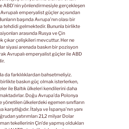
 ve ABD’nin yönlendirmesiyle gerçekleşen
 Avrupalı emperyalist güçler açısından
Bunların başında Avrupa’nın olası bir
 tehdidi gelmektedir. Bununla birlikte
siyonları arasında Rusya ve Çin
kar çelişkileri mevcuttur. Her ne
lar siyasi arenada baskın bir pozisyon
arak Avrupalı emperyalist güçler ile ABD
ir.
a da farklılıklardan bahsetmeliyiz.
irlikte baskın güç olmak isterlerken,
r ile Baltık ülkeleri kendilerini daha
aktadırlar. Doğu Avrupa’da Polonya
ce yönetilen ülkelerdeki egemen sınıfların
karşıtlığıdır. İtalya ve İspanya’nın yanı
rudan yatırımları 21,2 milyar Dolar
lman tekellerinin Çin’de yapmış oldukları