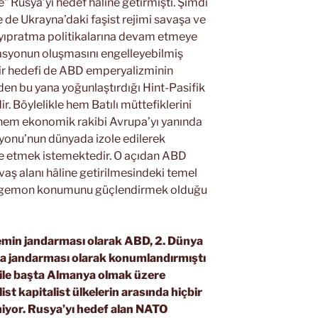
e” Rusya’yı hedef hâline getirmişti. Şimdi
e de Ukrayna’daki faşist rejimi savaşa ve
yıpratma politikalarına devam etmeye
llasyonun oluşmasını engelleyebilmiş
 bir hedefi de ABD emperyalizminin
’den bu yana yoğunlaştırdığı Hint-Pasifik
ir. Böylelikle hem Batılı müttefiklerini
 hem ekonomik rakibi Avrupa’yı yanında
onu’nun dünyada izole edilerek
lde etmek istemektedir. O açıdan ABD
aş alanı hâline getirilmesindeki temel
 hegemon konumunu güçlendirmek olduğu
temin jandarması olarak ABD, 2. Dünya
da jandarması olarak konumlandırmıştı
ile başta Almanya olmak üzere
ist kapitalist ülkelerin arasında hiçbir
miyor. Rusya’yı hedef alan NATO