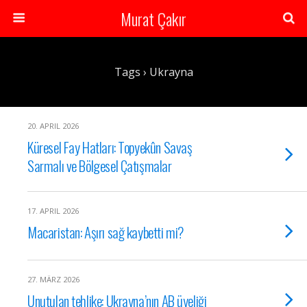
Murat Çakır
Tags › Ukrayna
20. APRIL 2026
Küresel Fay Hatları: Topyekûn Savaş
Sarmalı ve Bölgesel Çatışmalar
17. APRIL 2026
Macaristan: Aşırı sağ kaybetti mi?
27. MÄRZ 2026
Unutulan tehlike: Ukrayna’nın AB üyeliği