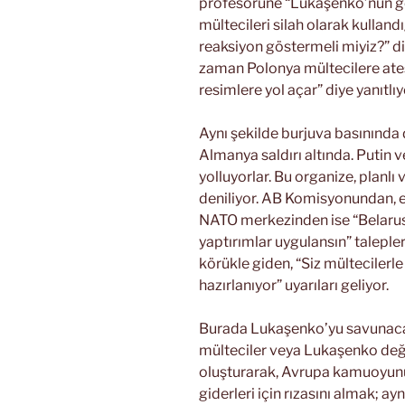
profesörüne “Lukaşenko’nun ge
mültecileri silah olarak kulland
reaksiyon göstermeli miyiz?” d
zaman Polonya mültecilere ateş
resimlere yol açar” diye yanıtlıy
Aynı şekilde burjuva basınında 
Almanya saldırı altında. Putin 
yolluyorlar. Bu organize, planlı 
deniliyor. AB Komisyonundan, 
NATO merkezinden ise “Belarus
yaptırımlar uygulansın” taleple
körükle giden, “Siz mültecilerl
hazırlanıyor” uyarıları geliyor.
Burada Lukaşenko’yu savunacak
mülteciler veya Lukaşenko değ
oluşturarak, Avrupa kamuoyunun
giderleri için rızasını almak; a