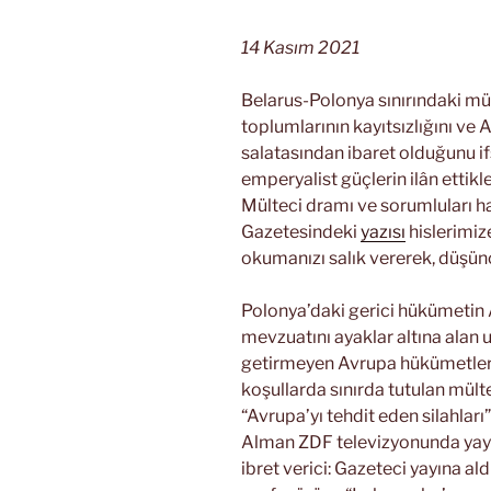
14 Kasım 2021
Belarus-Polonya sınırındaki mü
toplumlarının kayıtsızlığını ve 
salatasından ibaret olduğunu i
emperyalist güçlerin ilân ettikle
Mülteci dramı ve sorumluları 
Gazetesindeki
yazısı
hislerimiz
okumanızı salık vererek, düşü
Polonya’daki gerici hükümetin 
mevzuatını ayaklar altına alan u
getirmeyen Avrupa hükümetleri i
koşullarda sınırda tutulan mülte
“Avrupa’yı tehdit eden silahları
Alman ZDF televizyonunda yayı
ibret verici: Gazeteci yayına al