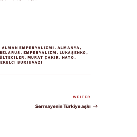
,
ALMAN EMPERYALIZMI
,
ALMANYA
,
BELARUS
,
EMPERYALIZM
,
LUKAŞENKO
,
ÜLTECILER
,
MURAT ÇAKIR
,
NATO
,
TEKELCI BURJUVAZI
WEITER
Nächster
Beitrag
Sermayenin Türkiye aşkı