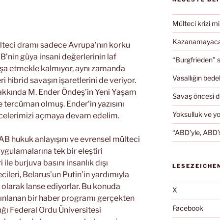
Mülteci krizi mi
Kazanamayacağ
lteci dramı sadece Avrupa’nın korku
AB’nin güya insani değerlerinin laf
“Burgfrieden” s
fşa etmekle kalmıyor, aynı zamanda
Vasallığın bedel
ri hibrid savaşın işaretlerini de veriyor.
hakkında M. Ender Öndeş’in Yeni Yaşam
Savaş öncesi 
e tercüman olmuş. Ender’in yazısını
Yoksulluk ve y
ncelerimizi açmaya devam edelim.
“ABD’yle, ABD’s
AB hukuk anlayışını ve evrensel mülteci
ygulamalarına tek bir eleştiri
le burjuva basını insanlık dışı
LESEZEICHE
cileri, Belarus’un Putin’in yardımıyla
” olarak lanse ediyorlar. Bu konuda
X
nlanan bir haber programı gerçekten
Facebook
dığı Federal Ordu Üniversitesi