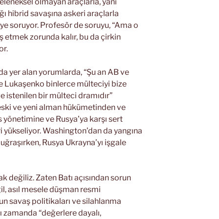
leneksel olmayan araçlarla, yani
ığı hibrid savaşına askeri araçlarla
iye soruyor. Profesör de soruyu, “Ama o
 etmek zorunda kalır, bu da çirkin
or.
da yer alan yorumlarda, “Şu an AB ve
ve Lukaşenko binlerce mülteciyi bize
ve istenilen bir mülteci dramıdır”
eski ve yeni alman hükümetinden ve
 yönetimine ve Rusya’ya karşı sert
ri yükseliyor. Washington’dan da yangına
e uğraşırken, Rusya Ukrayna’yı işgale
 değiliz. Zaten Batı açısından sorun
il, asıl mesele düşman resmi
 savaş politikaları ve silahlanma
ynı zamanda “değerlere dayalı,