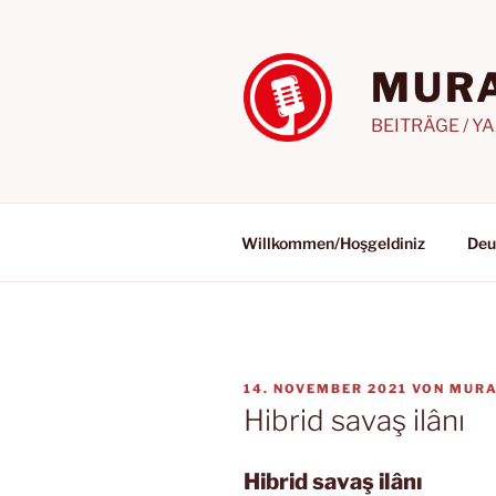
Zum
Inhalt
springen
MURA
BEITRÄGE / Y
Willkommen/Hoşgeldiniz
Deu
VERÖFFENTLICHT
14. NOVEMBER 2021
VON
MURA
AM
Hibrid savaş ilânı
Hibrid savaş ilânı