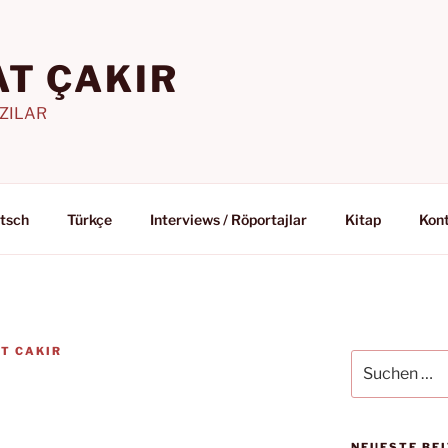
T ÇAKIR
AZILAR
tsch
Türkçe
Interviews / Röportajlar
Kitap
Kon
T CAKIR
Suchen
nach:
NEUESTE BE