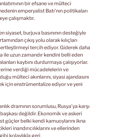
nlatımının bir efsane ve mülteci
 nedenin emperyalist Batı’nın politikaları
ye çalışmaktır.
siyaset, burjuva basınının desteğiyle
rtamından çıkış yolu olarak kılıçları
ertleştirmeyi tercih ediyor. Giderek daha
ka ile uzun zamandır kendini belli eden
alanları kaybını durdurmaya çalışıyorlar.
üzerine verdiği mücadelelerin ve
duğu mülteci akınlarını, siyasi ajandasını
 için enstrümentalize ediyor ve yeni
anlık dramının sorumlusu, Rusya’ya karşı
n başkası değildir. Ekonomik ve askeri
st güçler belki kendi kamuoylarını ikna
leri inandırıcılıklarını ve ellerinden
gibi kolaylıkla geri