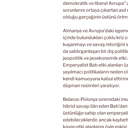
demokratik ve liberal Avrupa” a
sorunlarını ortaya çıkartan asıl
olduğu gerçeğinin üstünü örtme
Almanya ve Avrupa’daki egemen 
içinde bulundukları çoklu kriz o
kuşanmayı ve savaş retoriğini s
da saldırganlaşan bir dış politi
jeopolitik ve jeoekonomik etki 
Emperyalist Batı etki alanları 
yayılmacı politikaların neden ol
kendi kamuoyuna kabul ettirmek
düşman resimleri yaratıyor.
Belarus-Polonya sınırındaki ins
hibrid savaşı ilân eden Batı’da
üstünlüğe sahip olan emperyali
edebileceklerdir, ancak kaybettik
kayan etki alanlarını öyle eskisi 