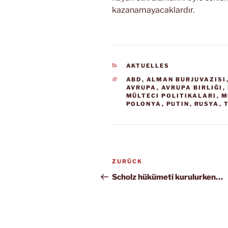
kazanamayacaklardır.
KATEGORIEN
AKTUELLES
SCHLAGWÖRTER
ABD
,
ALMAN BURJUVAZISI
AVRUPA
,
AVRUPA BIRLIĞI
,
MÜLTECI POLITIKALARI
,
M
POLONYA
,
PUTIN
,
RUSYA
,
Beitragsnavigation
ZURÜCK
Vorheriger
Beitrag
Scholz hükümeti kurulurken…