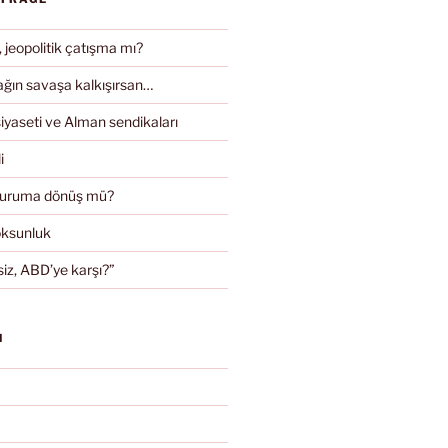
, jeopolitik çatışma mı?
ın savaşa kalkışırsan…
iyaseti ve Alman sendikaları
i
duruma dönüş mü?
oksunluk
iz, ABD’ye karşı?”
N