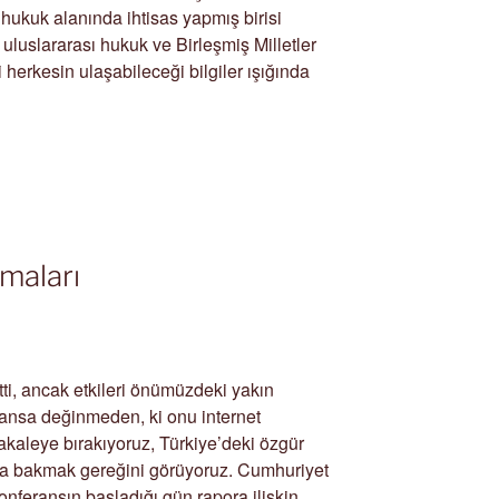
hukuk alanında ihtisas yapmış birisi
 uluslararası hukuk ve Birleşmiş Milletler
 herkesin ulaşabileceği bilgiler ışığında
umaları
tti, ancak etkileri önümüzdeki yakın
nsa değinmeden, ki onu internet
kaleye bırakıyoruz, Türkiye’deki özgür
a bakmak gereğini görüyoruz. Cumhuriyet
onferansın başladığı gün rapora ilişkin