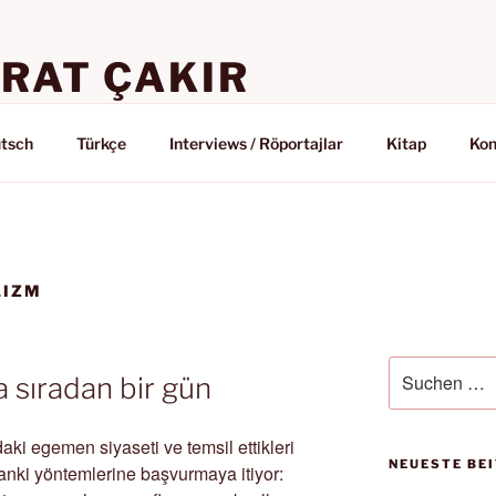
RAT ÇAKIR
E / YAZILAR
tsch
Türkçe
Interviews / Röportajlar
Kitap
Kon
LIZM
Suchen
 sıradan bir gün
nach:
ki egemen siyaseti ve temsil ettikleri
NEUESTE BE
anki yöntemlerine başvurmaya itiyor: