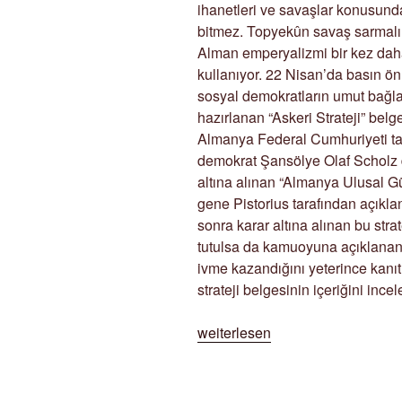
ihanetleri ve savaşlar konusund
bitmez. Topyekûn savaş sarmalı
Alman emperyalizmi bir kez dah
kullanıyor. 22 Nisan’da basın 
sosyal demokratların umut bağlad
hazırlanan “Askeri Strateji” belg
Almanya Federal Cumhuriyeti tari
demokrat Şansölye Olaf Scholz 
altına alınan “Almanya Ulusal Gü
gene Pistorius tarafından açıkl
sonra karar altına alınan bu stra
tutulsa da kamuoyuna açıklanan 
ivme kazandığını yeterince kanı
strateji belgesinin içeriğini ince
„Militarist
weiterlesen
dönüşümün
yeni
adımı“