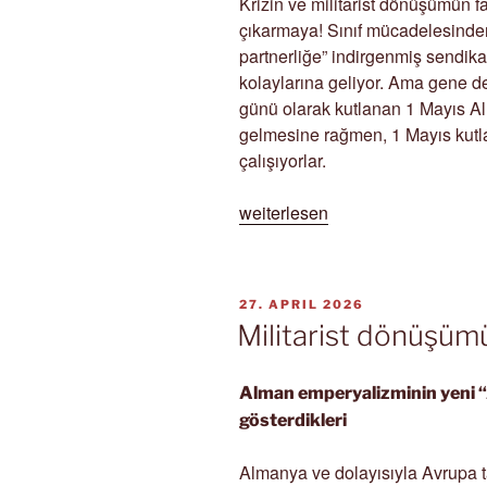
Krizin ve militarist dönüşümün fa
çıkarmaya! Sınıf mücadelesinde
partnerliğe” indirgenmiş sendi
kolaylarına geliyor. Ama gene d
günü olarak kutlanan 1 Mayıs Al
gelmesine rağmen, 1 Mayıs kutla
çalışıyorlar.
„1
weiterlesen
Mayıs:
Almanya’da
sıradan
VERÖFFENTLICHT
27. APRIL 2026
bir
AM
Militarist dönüşüm
gün“
Alman emperyalizminin yeni “A
gösterdikleri
Almanya ve dolayısıyla Avrupa 