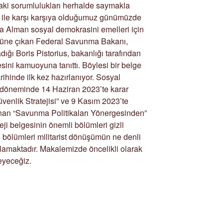
aki sorumlulukları herhalde saymakla
 ile karşı karşıya olduğumuz günümüzde
a Alman sosyal demokrasini emelleri için
önüne çıkan Federal Savunma Bakanı,
ığı Boris Pistorius, bakanlığı tarafından
esini kamuoyuna tanıttı. Böylesi bir belge
hinde ilk kez hazırlanıyor. Sosyal
döneminde 14 Haziran 2023’te karar
venlik Stratejisi” ve 9 Kasım 2023’te
anan “Savunma Politikaları Yönergesinden”
teji belgesinin önemli bölümleri gizli
bölümleri militarist dönüşümün ne denli
tlamaktadır. Makalemizde öncelikli olarak
leyeceğiz.