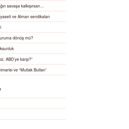
ın savaşa kalkışırsan…
iyaseti ve Alman sendikaları
i
duruma dönüş mü?
oksunluk
iz, ABD’ye karşı?”
imarisi ve “Mutlak Butlan”
N