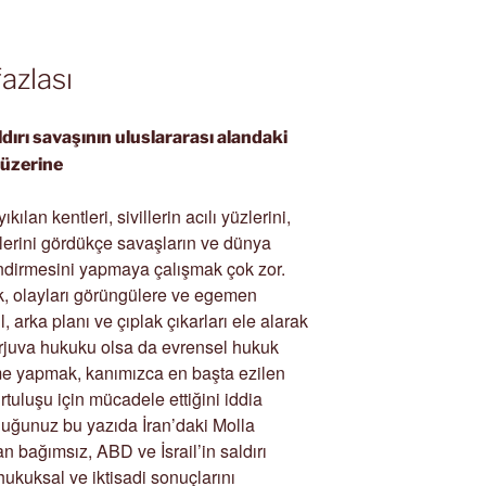
fazlası
ırı savaşının uluslararası alandaki
 üzerine
ılan kentleri, sivillerin acılı yüzlerini,
rini gördükçe savaşların ve dünya
dirmesini yapmaya çalışmak çok zor.
, olayları görüngülere ve egemen
, arka planı ve çıplak çıkarları ele alarak
rjuva hukuku olsa da evrensel hukuk
me yapmak, kanımızca en başta ezilen
rtuluşu için mücadele ettiğini iddia
duğunuz bu yazıda İran’daki Molla
n bağımsız, ABD ve İsrail’in saldırı
hukuksal ve iktisadi sonuçlarını