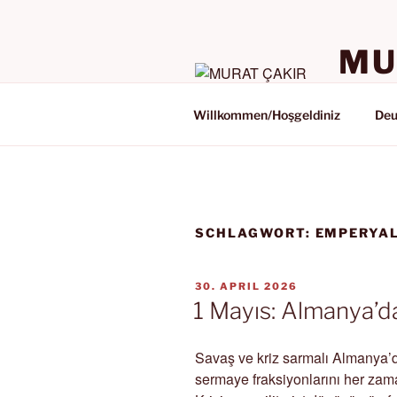
Zum
Inhalt
springen
MU
BEITRÄG
Willkommen/Hoşgeldiniz
Deu
SCHLAGWORT:
EMPERYA
VERÖFFENTLICHT
30. APRIL 2026
AM
1 Mayıs: Almanya’da
Savaş ve kriz sarmalı Almanya’da
sermaye fraksiyonlarını her zam