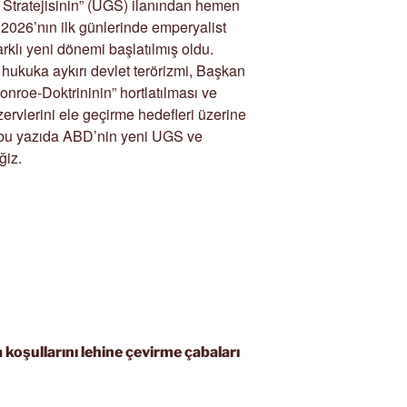
 Stratejisinin” (UGS) ilanından hemen
e 2026’nın ilk günlerinde emperyalist
farklı yeni dönemi başlatılmış oldu.
hukuka aykırı devlet terörizmi, Başkan
onroe-Doktrininin” hortlatılması ve
ervlerini ele geçirme hedefleri üzerine
e bu yazıda ABD’nin yeni UGS ve
ğiz.
oşullarını lehine çevirme çabaları