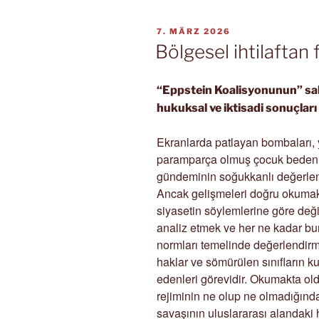
VERÖFFENTLICHT
7. MÄRZ 2026
AM
Bölgesel ihtilaftan 
“Eppstein Koalisyonunun” sald
hukuksal ve iktisadi sonuçları
Ekranlarda patlayan bombaları, yık
paramparça olmuş çocuk bedenle
gündeminin soğukkanlı değerlen
Ancak gelişmeleri doğru okumak
siyasetin söylemlerine göre değil
analiz etmek ve her ne kadar bu
normları temelinde değerlendir
haklar ve sömürülen sınıfların ku
edenleri görevidir. Okumakta ol
rejiminin ne olup ne olmadığında
savaşının uluslararası alandaki 