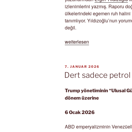
izlenimlerini yazmış. Raporu doğ
ülkelerindeki egemen ruh halini “
tanımlıyor. Yıldızoğlu’nun yo
değil.
„Şahinler
weiterlesen
zirvesi
okumaları“
VERÖFFENTLICHT
7. JANUAR 2026
AM
Dert sadece petro
Trump yönetiminin “Ulusal Güve
dönem üzerine
6 Ocak 2026
ABD emperyalizminin Venezüella