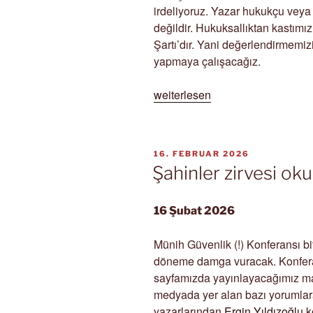
irdeliyoruz. Yazar hukukçu veya 
değildir. Hukuksallıktan kastımız
Şartı’dır. Yani değerlendirmemizi
yapmaya çalışacağız.
„Bölgesel
weiterlesen
ihtilaftan
fazlası“
VERÖFFENTLICHT
16. FEBRUAR 2026
AM
Şahinler zirvesi ok
16 Şubat 2026
Münih Güvenlik (!) Konferansı bi
döneme damga vuracak. Konfera
sayfamızda yayınlayacağımız ma
medyada yer alan bazı yorumlar
yazarlarından
Ergin Yıldızoğlu
k