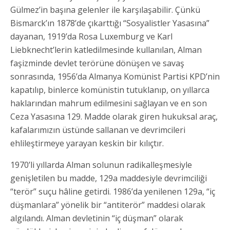
Gülmez’in başına gelenler ile karşılaşabilir. Çünkü
Bismarck’ın 1878’de çıkarttığı “Sosyalistler Yasasına”
dayanan, 1919’da Rosa Luxemburg ve Karl
Liebknecht’lerin katledilmesinde kullanılan, Alman
faşizminde devlet terörüne dönüşen ve savaş
sonrasında, 1956’da Almanya Komünist Partisi KPD’nin
kapatılıp, binlerce komünistin tutuklanıp, on yıllarca
haklarından mahrum edilmesini sağlayan ve en son
Ceza Yasasına 129. Madde olarak giren hukuksal araç,
kafalarımızın üstünde sallanan ve devrimcileri
ehlileştirmeye yarayan keskin bir kılıçtır.
1970’li yıllarda Alman solunun radikalleşmesiyle
genişletilen bu madde, 129a maddesiyle devrimciliği
“terör” suçu hâline getirdi. 1986’da yenilenen 129a, “iç
düşmanlara” yönelik bir “antiterör” maddesi olarak
algılandı. Alman devletinin “iç düşman” olarak