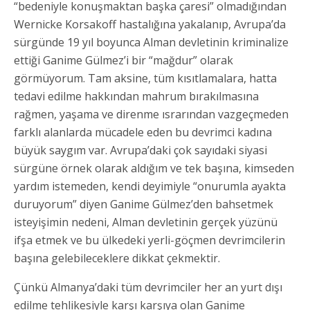
“bedeniyle konuşmaktan başka çaresi” olmadığından
Wernicke Korsakoff hastalığına yakalanıp, Avrupa’da
sürgünde 19 yıl boyunca Alman devletinin kriminalize
ettiği Ganime Gülmez’i bir “mağdur” olarak
görmüyorum. Tam aksine, tüm kısıtlamalara, hatta
tedavi edilme hakkından mahrum bırakılmasına
rağmen, yaşama ve direnme ısrarından vazgeçmeden
farklı alanlarda mücadele eden bu devrimci kadına
büyük saygım var. Avrupa’daki çok sayıdaki siyasi
sürgüne örnek olarak aldığım ve tek başına, kimseden
yardım istemeden, kendi deyimiyle “onurumla ayakta
duruyorum” diyen Ganime Gülmez’den bahsetmek
isteyişimin nedeni, Alman devletinin gerçek yüzünü
ifşa etmek ve bu ülkedeki yerli-göçmen devrimcilerin
başına gelebileceklere dikkat çekmektir.
Çünkü Almanya’daki tüm devrimciler her an yurt dışı
edilme tehlikesiyle karşı karşıya olan Ganime