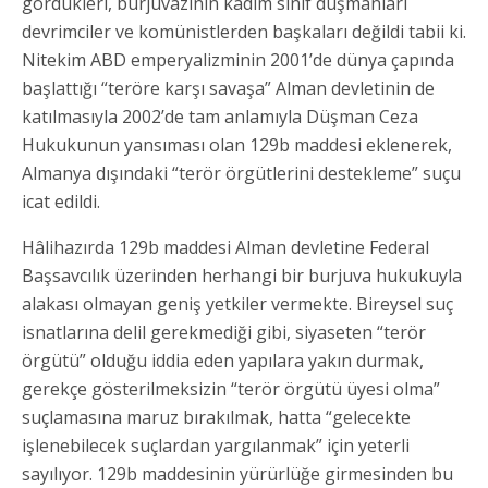
gördükleri, burjuvazinin kadim sınıf düşmanları
devrimciler ve komünistlerden başkaları değildi tabii ki.
Nitekim ABD emperyalizminin 2001’de dünya çapında
başlattığı “teröre karşı savaşa” Alman devletinin de
katılmasıyla 2002’de tam anlamıyla Düşman Ceza
Hukukunun yansıması olan 129b maddesi eklenerek,
Almanya dışındaki “terör örgütlerini destekleme” suçu
icat edildi.
Hâlihazırda 129b maddesi Alman devletine Federal
Başsavcılık üzerinden herhangi bir burjuva hukukuyla
alakası olmayan geniş yetkiler vermekte. Bireysel suç
isnatlarına delil gerekmediği gibi, siyaseten “terör
örgütü” olduğu iddia eden yapılara yakın durmak,
gerekçe gösterilmeksizin “terör örgütü üyesi olma”
suçlamasına maruz bırakılmak, hatta “gelecekte
işlenebilecek suçlardan yargılanmak” için yeterli
sayılıyor. 129b maddesinin yürürlüğe girmesinden bu