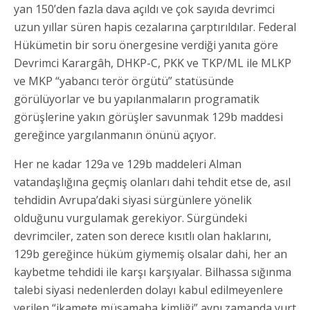
yan 150’den fazla dava açıldı ve çok sayıda devrimci
uzun yıllar süren hapis cezalarına çarptırıldılar. Federal
Hükümetin bir soru önergesine verdiği yanıta göre
Devrimci Karargâh, DHKP-C, PKK ve TKP/ML ile MLKP
ve MKP “yabancı terör örgütü” statüsünde
görülüyorlar ve bu yapılanmaların programatik
görüşlerine yakın görüşler savunmak 129b maddesi
gereğince yargılanmanın önünü açıyor.
Her ne kadar 129a ve 129b maddeleri Alman
vatandaşlığına geçmiş olanları dahi tehdit etse de, asıl
tehdidin Avrupa’daki siyasi sürgünlere yönelik
olduğunu vurgulamak gerekiyor. Sürgündeki
devrimciler, zaten son derece kısıtlı olan haklarını,
129b gereğince hüküm giymemiş olsalar dahi, her an
kaybetme tehdidi ile karşı karşıyalar. Bilhassa sığınma
talebi siyasi nedenlerden dolayı kabul edilmeyenlere
verilen “ikamete müsamaha kimliği” aynı zamanda yurt