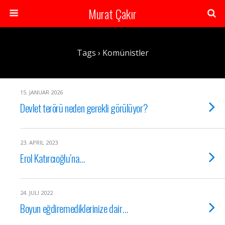
Murat Çakır
Tags › Komünistler
15. JANUAR 2026
Devlet terörü neden gerekli görülüyor?
23. APRIL 2023
Erol Katırcıoğlu’na…
24. JULI 2022
Boyun eğdiremediklerinize dair…