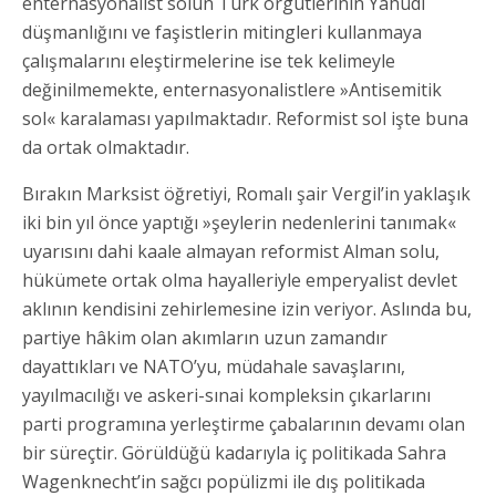
enternasyonalist solun Türk örgütlerinin Yahudi
düşmanlığını ve faşistlerin mitingleri kullanmaya
çalışmalarını eleştirmelerine ise tek kelimeyle
değinilmemekte, enternasyonalistlere »Antisemitik
sol« karalaması yapılmaktadır. Reformist sol işte buna
da ortak olmaktadır.
Bırakın Marksist öğretiyi, Romalı şair Vergil’in yaklaşık
iki bin yıl önce yaptığı »şeylerin nedenlerini tanımak«
uyarısını dahi kaale almayan reformist Alman solu,
hükümete ortak olma hayalleriyle emperyalist devlet
aklının kendisini zehirlemesine izin veriyor. Aslında bu,
partiye hâkim olan akımların uzun zamandır
dayattıkları ve NATO’yu, müdahale savaşlarını,
yayılmacılığı ve askeri-sınai kompleksin çıkarlarını
parti programına yerleştirme çabalarının devamı olan
bir süreçtir. Görüldüğü kadarıyla iç politikada Sahra
Wagenknecht’in sağcı popülizmi ile dış politikada