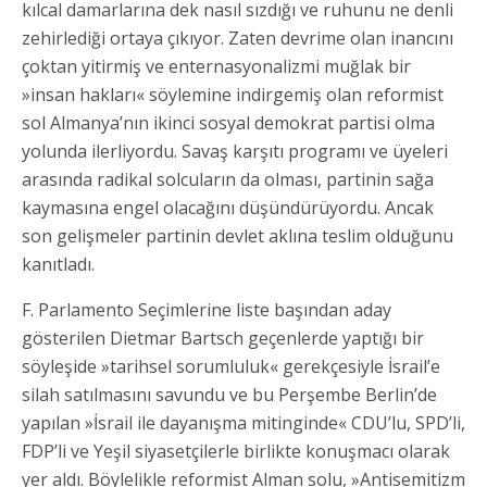
kılcal damarlarına dek nasıl sızdığı ve ruhunu ne denli
zehirlediği ortaya çıkıyor. Zaten devrime olan inancını
çoktan yitirmiş ve enternasyonalizmi muğlak bir
»insan hakları« söylemine indirgemiş olan reformist
sol Almanya’nın ikinci sosyal demokrat partisi olma
yolunda ilerliyordu. Savaş karşıtı programı ve üyeleri
arasında radikal solcuların da olması, partinin sağa
kaymasına engel olacağını düşündürüyordu. Ancak
son gelişmeler partinin devlet aklına teslim olduğunu
kanıtladı.
F. Parlamento Seçimlerine liste başından aday
gösterilen Dietmar Bartsch geçenlerde yaptığı bir
söyleşide »tarihsel sorumluluk« gerekçesiyle İsrail’e
silah satılmasını savundu ve bu Perşembe Berlin’de
yapılan »İsrail ile dayanışma mitinginde« CDU’lu, SPD’li,
FDP’li ve Yeşil siyasetçilerle birlikte konuşmacı olarak
yer aldı. Böylelikle reformist Alman solu, »Antisemitizm