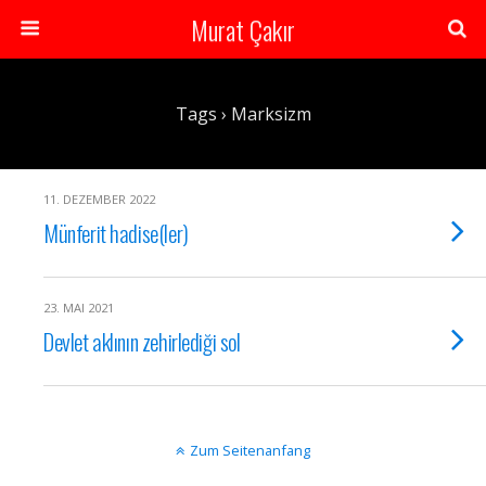
Murat Çakır
Tags › Marksizm
11. DEZEMBER 2022
Münferit hadise(ler)
23. MAI 2021
Devlet aklının zehirlediği sol
Zum Seitenanfang