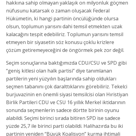
hakkına sahip olmayan yaklaşık on milyonluk göçmen
nüfusunu katarsak o zaman oluşacak Federal
Hükümetin, ki hangi partinin öncülüğünde olursa
olsun, toplumun yarısını dahi temsil etmekten uzak
kalacağını tespit edebiliriz. Toplumun yarısını temsil
etmeyen bir siyasetin söz konusu çoklu krizlere
çözüm getiremeyeceğini de öngörmek pek zor değil.
Seçim sonuçlarına baktığımızda CDU/CSU ve SPD gibi
“geniş kitlesi olan halk partisi” diye tanımlanan
partilerin yeni yüzyılın başlarında sahip oldukları
seçmen tabanını çok daralttıklarını görebiliriz. Tekelci
burjuvazinin en önemli siyasi temsilcisi olan Hıristiyan
Birlik Partileri CDU ve CSU 16 yıllık Merkel iktidarının
sonunda seçmenlerin sadece dörtte birinin oyunu
alabildi. Seçimi birinci sırada bitiren SPD ise sadece
yüzde 25,7 ile birinci parti olabildi. Halihazırda bu iki
partinin yeniden “Büyük Koalisyon” kurma ihtimali