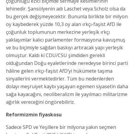
çoğunluğu ezici biçimde sermaye kesimlerinin
lehinedir. Şansölyenin adı Laschet veya Scholz olsa da
bu gerçek değişmeyecektir. Bununla birlikte bir milyon
oy kaybederek yüzde 10,3 oy alan ırkçı-faşist AfD ile
çoğunluk toplumunun merkezine yerleşik ırkçı
yaklaşımlar kalıcı parlamenter formasyona kavuşmuş
ve bu biçimiyle sağdan baskıyı artıracak yapı yerleşik
olmuştur. Kaldı ki CDU/CSU şimdiden gerekli
olduğundan Doğu eyaletlerinde neredeyse birinci parti
hâline gelen ırkçı-faşist AfD’yi hükümete taşıma
sinyallerini vermektedirler. Tüm bu nedenlerden
dolayı meşruiyet kaybı yaşayan egemen siyasetin daha
sağa kayacağını, neoliberalizm ile yayılmacı militarizme
ağırlık vereceğini öngörebiliriz.
Reformizmin fiyaskosu
Sadece SPD ve Yeşillere bir milyona yakın seçmen