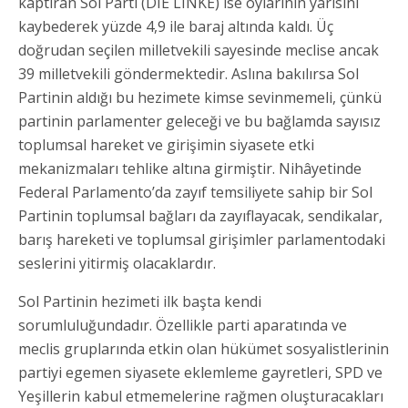
kaptıran Sol Parti (DIE LINKE) ise oylarının yarısını
kaybederek yüzde 4,9 ile baraj altında kaldı. Üç
doğrudan seçilen milletvekili sayesinde meclise ancak
39 milletvekili göndermektedir. Aslına bakılırsa Sol
Partinin aldığı bu hezimete kimse sevinmemeli, çünkü
partinin parlamenter geleceği ve bu bağlamda sayısız
toplumsal hareket ve girişimin siyasete etki
mekanizmaları tehlike altına girmiştir. Nihâyetinde
Federal Parlamento’da zayıf temsiliyete sahip bir Sol
Partinin toplumsal bağları da zayıflayacak, sendikalar,
barış hareketi ve toplumsal girişimler parlamentodaki
seslerini yitirmiş olacaklardır.
Sol Partinin hezimeti ilk başta kendi
sorumluluğundadır. Özellikle parti aparatında ve
meclis gruplarında etkin olan hükümet sosyalistlerinin
partiyi egemen siyasete eklemleme gayretleri, SPD ve
Yeşillerin kabul etmemelerine rağmen oluşturacakları