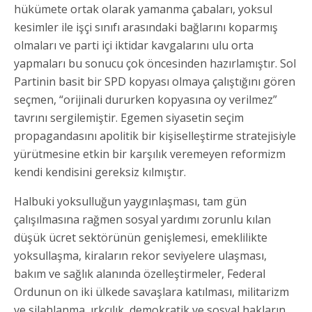
hükümete ortak olarak yamanma çabaları, yoksul
kesimler ile işçi sınıfı arasındaki bağlarını koparmış
olmaları ve parti içi iktidar kavgalarını ulu orta
yapmaları bu sonucu çok öncesinden hazırlamıştır. Sol
Partinin basit bir SPD kopyası olmaya çalıştığını gören
seçmen, “orijinali dururken kopyasına oy verilmez”
tavrını sergilemiştir. Egemen siyasetin seçim
propagandasını apolitik bir kişiselleştirme stratejisiyle
yürütmesine etkin bir karşılık veremeyen reformizm
kendi kendisini gereksiz kılmıştır.
Halbuki yoksulluğun yaygınlaşması, tam gün
çalışılmasına rağmen sosyal yardımı zorunlu kılan
düşük ücret sektörünün genişlemesi, emeklilikte
yoksullaşma, kiraların rekor seviyelere ulaşması,
bakım ve sağlık alanında özelleştirmeler, Federal
Ordunun on iki ülkede savaşlara katılması, militarizm
ve silahlanma, ırkçılık, demokratik ve sosyal hakların