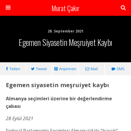
Murat Çakır
28. September 2021
Egemen Siyasetin Meşruiyet Kaybı
Teilen
Tweet
Anpinnen
Mail
SMS
Egemen siyasetin meşruiyet kaybı
Almanya seçimleri üzerine bir değerlendirme
çabası
28 Eylül 2021
Federal Parlamento Seçimleri Almanya’daki “büyük”