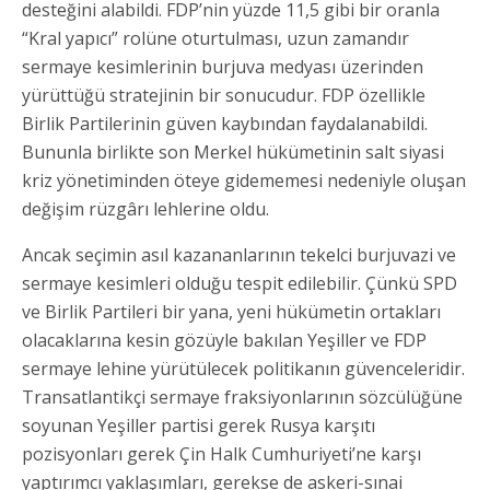
desteğini alabildi. FDP’nin yüzde 11,5 gibi bir oranla
“Kral yapıcı” rolüne oturtulması, uzun zamandır
sermaye kesimlerinin burjuva medyası üzerinden
yürüttüğü stratejinin bir sonucudur. FDP özellikle
Birlik Partilerinin güven kaybından faydalanabildi.
Bununla birlikte son Merkel hükümetinin salt siyasi
kriz yönetiminden öteye gidememesi nedeniyle oluşan
değişim rüzgârı lehlerine oldu.
Ancak seçimin asıl kazananlarının tekelci burjuvazi ve
sermaye kesimleri olduğu tespit edilebilir. Çünkü SPD
ve Birlik Partileri bir yana, yeni hükümetin ortakları
olacaklarına kesin gözüyle bakılan Yeşiller ve FDP
sermaye lehine yürütülecek politikanın güvenceleridir.
Transatlantikçi sermaye fraksiyonlarının sözcülüğüne
soyunan Yeşiller partisi gerek Rusya karşıtı
pozisyonları gerek Çin Halk Cumhuriyeti’ne karşı
yaptırımcı yaklaşımları, gerekse de askeri-sınai