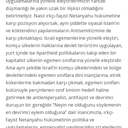
uygulamalarına yönelik eleştirilerimizin Yahudi
düşmanlığı ile yakın uzak bir ilişkisi olmadığını
belirtmeliyiz. Nasıl ırkçı-faşist Netanyahu hükümetine
karşı pozisyon alıyorsak, aynı şiddette siyasal İslam’ın
ve köktendinci yapılanmaların Antisemitizmine de
karşı çıkmaktayız. İsrail egemenlerine yönelik eleştiri,
komşu ülkelerin halklarına devlet terörizmi uygulayan,
yurt içinde ise Apartheid politikalarını takip eden bir
kapitalist ülkenin egemen sınıflarına yönelik eleştiridir.
Ama aynı şekilde İsrail’in komşu ülkelerindeki ve bölge
devletlerindeki egemen sınıflara dini inançlarına, etnik
kökenlerine bakmadan karşı çıkmak, egemen sınıfları
bütünüyle perçinlenen sınıf kininin hedefi haline
getirmek de antiemperyalist, antifaşist ve devrimci
duruşun bir gereğidir.“Neyin ne olduğunu söylemenin
en devrimci eylem olduğuna” dair inancımızla, ırkçı-
faşist Netanyahu hükümetinin politika ve
uygulamalarını, emperyalist yayılmacılığın stratejilerini