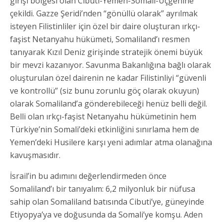
girişi bölgesi olan Cibuti-Yemen-Somali-Üçgenine
çekildi. Gazze Şeridi’nden “gönüllü olarak” ayrılmak
isteyen Filistinliler için özel bir daire oluşturan ırkçı-
faşist Netanyahu hükümeti, Somaliland’ı resmen
tanıyarak Kızıl Deniz girişinde stratejik önemi büyük
bir mevzi kazanıyor. Savunma Bakanlığına bağlı olarak
oluşturulan özel dairenin ne kadar Filistinliyi “güvenli
ve kontrollü” (siz bunu zorunlu göç olarak okuyun)
olarak Somaliland’a gönderebileceği henüz belli değil.
Belli olan ırkçı-faşist Netanyahu hükümetinin hem
Türkiye’nin Somali’deki etkinliğini sınırlama hem de
Yemen’deki Husilere karşı yeni adımlar atma olanağına
kavuşmasıdır.
İsrail’in bu adımını değerlendirmeden önce
Somaliland’ı bir tanıyalım: 6,2 milyonluk bir nüfusa
sahip olan Somaliland batısında Cibuti’ye, güneyinde
Etiyopya’ya ve doğusunda da Somali’ye komşu. Aden