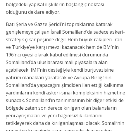
bölgedeki yapısal ilişkilerin başlangıç noktası
olduğunu deklare ediyor.
Batı Şeria ve Gazze Şeridi’ni topraklarına katarak
genişlemeye çalışan İsrail Somaliland’da sadece askeri-
stratejik çıkar peşinde değil. Hem büyük rakipleri İran
ve Türkiye’ye karşı mevzi kazanacak hem de BM’nin
196’ncı üyesi olarak kabul edilmesi durumunda
Somaliland’da uluslararası mali piyasalara alan
açabilecek, IMF’nin desteğiyle kendi burjuvazisine
yatırım olanakları yaratacak ve Avrupa Birliği’nin
Somaliland’da yapacağını şimdiden ilan ettiği kalkınma
yardımlarını kendi askeri-sınai kompleksinin hizmetine
sunacak. Somaliland’ın tanınmasının bir diğer etkisi de
bölgede zaten son derece kırılgan olan balansların
yeni ayrışmaları ve yeni bağımsızlık ilanlarını
tetikleyerek daha da kırılganlaşması olacak. Somali’nin
güneyi ve kuzeyinde uzun zamandır devam eden