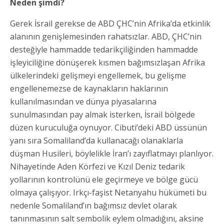
Neden şimdi?
Gerek İsrail gerekse de ABD ÇHC’nin Afrika’da etkinlik
alanının genişlemesinden rahatsızlar. ABD, ÇHC’nin
desteğiyle hammadde tedarikçiliğinden hammadde
işleyiciliğine dönüşerek kısmen bağımsızlaşan Afrika
ülkelerindeki gelişmeyi engellemek, bu gelişme
engellenemezse de kaynakların haklarının
kullanılmasından ve dünya piyasalarına
sunulmasından pay almak isterken, İsrail bölgede
düzen kuruculuğa oynuyor. Cibuti’deki ABD üssünün
yanı sıra Somaliland’da kullanacağı olanaklarla
düşman Husileri, böylelikle İran’ı zayıflatmayı planlıyor.
Nihayetinde Aden Körfezi ve Kızıl Deniz tedarik
yollarının kontrolünü ele geçirmeye ve bölge gücü
olmaya çalışıyor. Irkçı-faşist Netanyahu hükümeti bu
nedenle Somaliland’ın bağımsız devlet olarak
tanınmasının salt sembolik eylem olmadığını, aksine