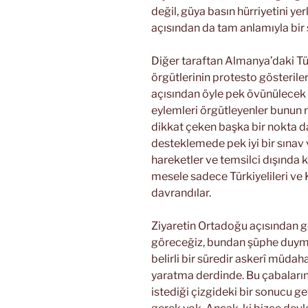
değil, güya basın hürriyetini y
açısından da tam anlamıyla bir 
Diğer taraftan Almanya’daki T
örgütlerinin protesto gösteriler
açısından öyle pek övünülecek
eylemleri örgütleyenler bunun n
dikkat çeken başka bir nokta d
desteklemede pek iyi bir sınav
hareketler ve temsilci dışında ki
mesele sadece Türkiyelileri ve K
davrandılar.
Ziyaretin Ortadoğu açısından g
göreceğiz, bundan şüphe duym
belirli bir süredir askerî müdah
yaratma derdinde. Bu çabaların
istediği çizgideki bir sonucu g