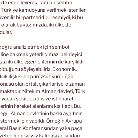
i de engelleyerek, tam bir sembol
de Türkiye kamuoyuna verilmek istenilen
enilir bir partneridir« resmiydi, ki bu
 olarak baktığımızda, iki ülke de
dular.
 doğru analiz etmek için sembol
kline bakmak yeterli olmaz, belirleyici
aşta iki ülke egemenlerinin de karşılıklı
 olduğunu söyleyebiliriz. Ekonomik,
lılık ilişkisinin pürüzsüz yürüdüğü
nusu olan ortak çıkarlar ise, o zaman
maktadır. Nitekim Alman devleti, Türk
yacak şekilde polis ve istihbarat
rinin hareket alanlarını kısıtladı. Bu,
ğil, Alman devletinin baskı aygıtının
stermek için yapıldı. Örneğin Avrupa
ederal Basın Konferansından yaka paça
azetecilerin sessiz kalması açısından