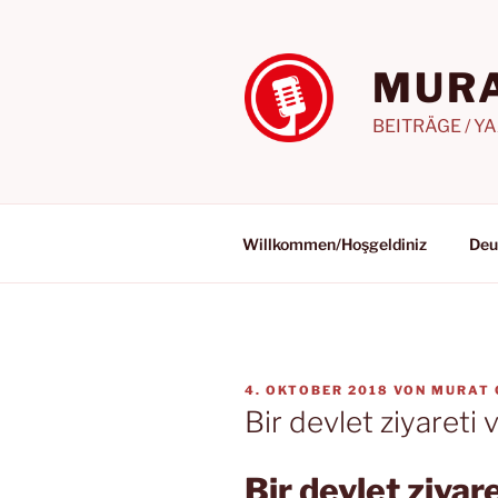
Zum
Inhalt
springen
MURA
BEITRÄGE / Y
Willkommen/Hoşgeldiniz
Deu
VERÖFFENTLICHT
4. OKTOBER 2018
VON
MURAT 
AM
Bir devlet ziyareti 
Bir devlet ziyar