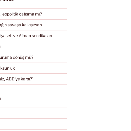
, jeopolitik çatışma mı?
ın savaşa kalkışırsan…
iyaseti ve Alman sendikaları
i
duruma dönüş mü?
oksunluk
iz, ABD’ye karşı?”
N