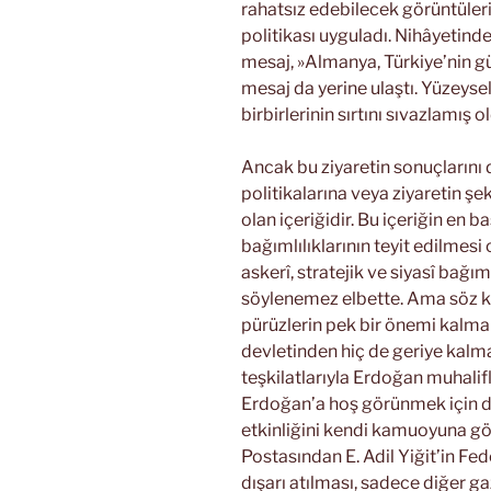
rahatsız edebilecek görüntüler
politikası uyguladı. Nihâyetin
mesaj, »Almanya, Türkiye’nin güv
mesaj da yerine ulaştı. Yüzeysel
birbirlerinin sırtını sıvazlamış ol
Ancak bu ziyaretin sonuçlarını
politikalarına veya ziyaretin şe
olan içeriğidir. Bu içeriğin en b
bağımlılıklarının teyit edilmesi
askerî, stratejik ve siyasî bağım
söylenemez elbette. Ama söz ko
pürüzlerin pek bir önemi kalma
devletinden hiç de geriye kalma
teşkilatlarıyla Erdoğan muhalifle
Erdoğan’a hoş görünmek için de
etkinliğini kendi kamuoyuna gö
Postasından E. Adil Yiğit’in F
dışarı atılması, sadece diğer g