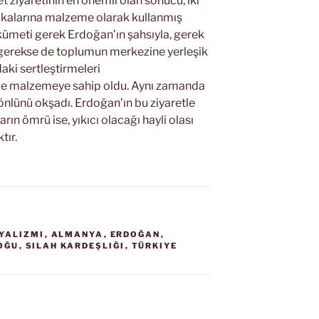
t ziyaretinin en önemli olan sonucu, iki
itikalarına malzeme olarak kullanmış
ükümeti gerek Erdoğan’ın şahsıyla, gerek
, gerekse de toplumun merkezine yerleşik
daki sertleştirmeleri
ce malzemeye sahip oldu. Aynı zamanda
gönlünü okşadı. Erdoğan’ın bu ziyaretle
arın ömrü ise, yıkıcı olacağı hayli olası
tır.
YALIZMI
,
ALMANYA
,
ERDOĞAN
,
OĞU
,
SILAH KARDEŞLIĞI
,
TÜRKIYE