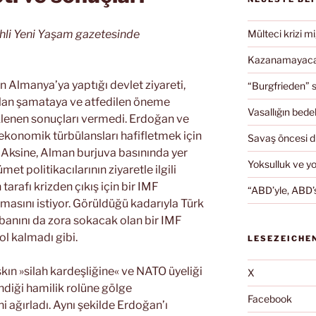
ihli Yeni Yaşam gazetesinde
Mülteci krizi mi
Kazanamayacağ
Almanya’ya yaptığı devlet ziyareti,
“Burgfrieden” s
ılan şamataya ve atfedilen öneme
Vasallığın bedel
klenen sonuçları vermedi. Erdoğan ve
ekonomik türbülansları hafifletmek için
Savaş öncesi 
. Aksine, Alman burjuva basınında yer
Yoksulluk ve y
t politikacılarının ziyaretle ilgili
tarafı krizden çıkış için bir IMF
“ABD’yle, ABD’s
asını istiyor. Görüldüğü kadarıyla Türk
banını da zora sokacak olan bir IMF
l kalmadı gibi.
LESEZEICHE
kın »silah kardeşliğine« ve NATO üyeliği
X
ndiği hamilik rolüne gölge
Facebook
 ağırladı. Aynı şekilde Erdoğan’ı