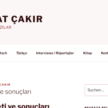
T ÇAKIR
AZILAR
tsch
Türkçe
Interviews / Röportajlar
Kitap
Kon
CAKIR
Suchen
ve sonuçları
nach:
eti ve sonuçları
NEUESTE BE