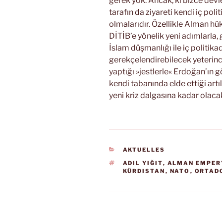
gerek yok. Ancak, ki bizce devle
tarafın da ziyareti kendi iç pol
olmalarıdır. Özellikle Alman h
DİTİB’e yönelik yeni adımlarla
İslam düşmanlığı ile iç politika
gerekçelendirebilecek yeterin
yaptığı »jestlerle« Erdoğan’ın 
kendi tabanında elde ettiği artıl
yeni kriz dalgasına kadar olacak
KATEGORIEN
AKTUELLES
SCHLAGWÖRTER
ADIL YIĞIT
,
ALMAN EMPER
KÜRDISTAN
,
NATO
,
ORTAD