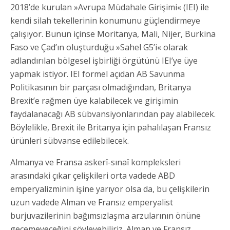
2018’de kurulan »Avrupa Müdahale Girişimi« (IEI) ile
kendi silah tekellerinin konumunu güçlendirmeye
çalışıyor. Bunun içinse Moritanya, Mali, Nijer, Burkina
Faso ve Çad’ın oluşturduğu »Sahel G5’i« olarak
adlandırılan bölgesel işbirliği örgütünü IEI’ye üye
yapmak istiyor. IEI formel açıdan AB Savunma
Politikasının bir parçası olmadığından, Britanya
Brexit’e rağmen üye kalabilecek ve girişimin
faydalanacağı AB sübvansiyonlarından pay alabilecek.
Böylelikle, Brexit ile Britanya için pahalılaşan Fransız
ürünleri sübvanse edilebilecek.
Almanya ve Fransa askerî-sınaî kompleksleri
arasındaki çıkar çelişkileri orta vadede ABD
emperyalizminin işine yarıyor olsa da, bu çelişkilerin
uzun vadede Alman ve Fransız emperyalist
burjuvazilerinin bağımsızlaşma arzularının önüne
geçemeyeceğini söyleyebiliriz. Alman ve Fransız