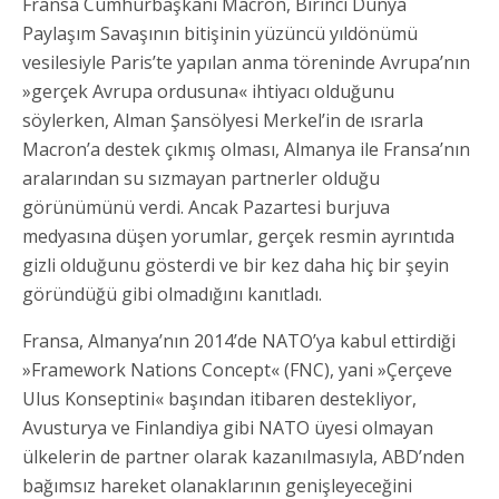
Fransa Cumhurbaşkanı Macron, Birinci Dünya
Paylaşım Savaşının bitişinin yüzüncü yıldönümü
vesilesiyle Paris’te yapılan anma töreninde Avrupa’nın
»gerçek Avrupa ordusuna« ihtiyacı olduğunu
söylerken, Alman Şansölyesi Merkel’in de ısrarla
Macron’a destek çıkmış olması, Almanya ile Fransa’nın
aralarından su sızmayan partnerler olduğu
görünümünü verdi. Ancak Pazartesi burjuva
medyasına düşen yorumlar, gerçek resmin ayrıntıda
gizli olduğunu gösterdi ve bir kez daha hiç bir şeyin
göründüğü gibi olmadığını kanıtladı.
Fransa, Almanya’nın 2014’de NATO’ya kabul ettirdiği
»Framework Nations Concept« (FNC), yani »Çerçeve
Ulus Konseptini« başından itibaren destekliyor,
Avusturya ve Finlandiya gibi NATO üyesi olmayan
ülkelerin de partner olarak kazanılmasıyla, ABD’nden
bağımsız hareket olanaklarının genişleyeceğini