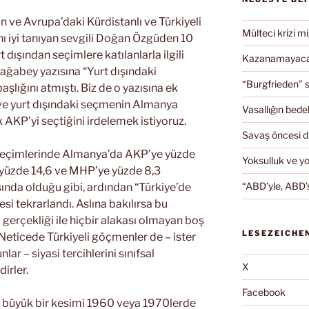
n ve Avrupa’daki Kürdistanlı ve Türkiyeli
Mülteci krizi mi
 iyi tanıyan sevgili Doğan Özgüden 10
 dışından seçimlere katılanlarla ilgili
Kazanamayacağ
 ağabey yazısına “Yurt dışındaki
“Burgfrieden” s
şlığını atmıştı. Biz de o yazısına ek
 ve yurt dışındaki seçmenin Almanya
Vasallığın bedel
 AKP’yi seçtiğini irdelemek istiyoruz.
Savaş öncesi 
8 seçimlerinde Almanya’da AKP’ye yüzde
Yoksulluk ve y
 yüzde 14,6 ve MHP’ye yüzde 8,3
“ABD’yle, ABD’s
sında olduğu gibi, ardından “Türkiye’de
si tekrarlandı. Aslına bakılırsa bu
erçekliği ile hiçbir alakası olmayan boş
LESEZEICHE
 Neticede Türkiyeli göçmenler de – ister
ar – siyasi tercihlerini sınıfsal
X
irler.
Facebook
in büyük bir kesimi 1960 veya 1970lerde