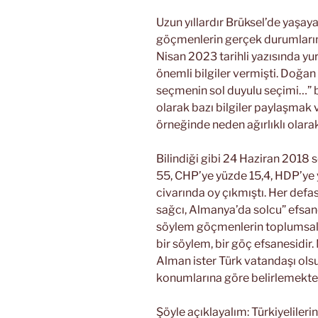
Uzun yıllardır Brüksel’de yaşaya
göçmenlerin gerçek durumlarını
Nisan 2023 tarihli yazısında yurt
önemli bilgiler vermişti. Doğan
seçmenin sol duyulu seçimi…” ba
olarak bazı bilgiler paylaşmak
örneğinde neden ağırlıklı olarak
Bilindiği gibi 24 Haziran 201
55, CHP’ye yüzde 15,4, HDP’ye
civarında oy çıkmıştı. Her defa
sağcı, Almanya’da solcu” efsane
söylem göçmenlerin toplumsal g
bir söylem, bir göç efsanesidir.
Alman ister Türk vatandaşı olsunl
konumlarına göre belirlemekted
Şöyle açıklayalım: Türkiyeliler