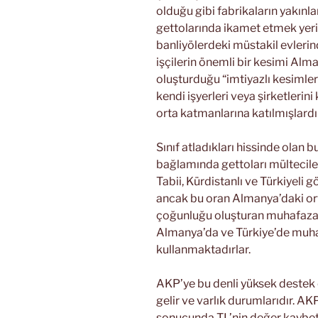
olduğu gibi fabrikaların yakınl
gettolarında ikamet etmek yerin
banliyölerdeki müstakil evlerin
işçilerin önemli bir kesimi Alma
oluşturduğu “imtiyazlı kesimler
kendi işyerleri veya şirketleri
orta katmanlarına katılmışlardır
Sınıf atladıkları hissinde olan
bağlamında gettoları mülteciler
Tabii, Kürdistanlı ve Türkiyeli 
ancak bu oran Almanya’daki ort
çoğunluğu oluşturan muhafazakâr
Almanya’da ve Türkiye’de muha
kullanmaktadırlar.
AKP’ye bu denli yüksek destek ç
gelir ve varlık durumlarıdır. AK
sonucunda TL’nin değer kaybetm