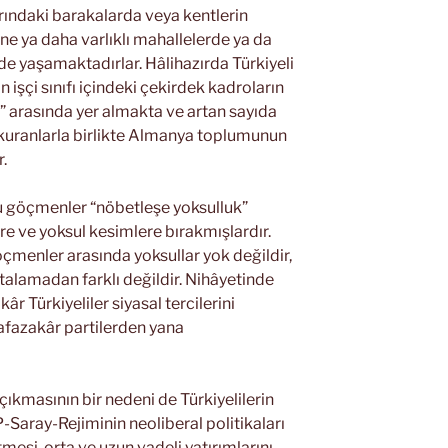
arındaki barakalarda veya kentlerin
e ya daha varlıklı mahallelerde ya da
de yaşamaktadırlar. Hâlihazırda Türkiyeli
n işçi sınıfı içindeki çekirdek kadroların
” arasında yer almakta ve artan sayıda
ni kuranlarla birlikte Almanya toplumunun
.
 bu göçmenler “nöbetleşe yoksulluk”
e ve yoksul kesimlere bırakmışlardır.
göçmenler arasında yoksullar yok değildir,
alamadan farklı değildir. Nihâyetinde
 Türkiyeliler siyasal tercilerini
fazakâr partilerden yana
ıkmasının bir nedeni de Türkiyelilerin
P-Saray-Rejiminin neoliberal politikaları
esi, orta ve uzun vadeli yatırımlarını