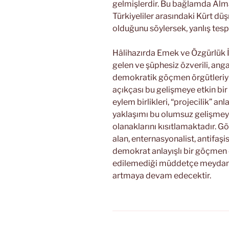
gelmişlerdir. Bu bağlamda Alm
Türkiyeliler arasındaki Kürt dü
olduğunu söylersek, yanlış tesp
Hâlihazırda Emek ve Özgürlük İ
gelen ve şüphesiz özverili, an
demokratik göçmen örgütleriyl
açıkçası bu gelişmeye etkin bir 
eylem birlikleri, “projecilik” a
yaklaşımı bu olumsuz gelişmeyi
olanaklarını kısıtlamaktadır. G
alan, enternasyonalist, antifaşi
demokrat anlayışlı bir göçmen
edilemediği müddetçe meydan “
artmaya devam edecektir.