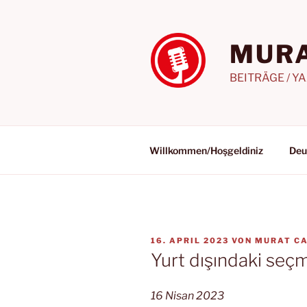
Zum
Inhalt
springen
MURA
BEITRÄGE / Y
Willkommen/Hoşgeldiniz
Deu
VERÖFFENTLICHT
16. APRIL 2023
VON
MURAT CA
AM
Yurt dışındaki seç
16 Nisan 2023