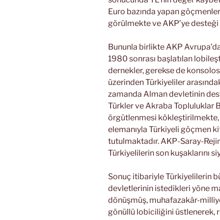
Euro bazında yapan göçmenler 
görülmekte ve AKP’ye desteği 
Bununla birlikte AKP Avrupa’da
1980 sonrası başlatılan lobileşt
dernekler, gerekse de konsolos
üzerinden Türkiyeliler arasındak
zamanda Alman devletinin dest
Türkler ve Akraba Topluluklar B
örgütlenmesi kökleştirilmekte,
elemanıyla Türkiyeli göçmen kit
tutulmaktadır. AKP-Saray-Rejimi
Türkiyelilerin son kuşaklarını si
Sonuç itibariyle Türkiyelilerin
devletlerinin istedikleri yöne m
dönüşmüş, muhafazakâr-milliye
gönüllü lobiciliğini üstlenerek, 