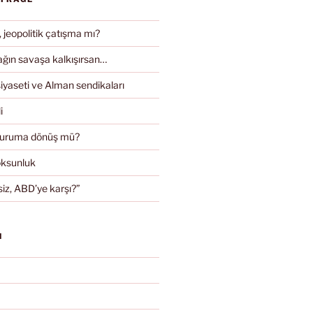
, jeopolitik çatışma mı?
ın savaşa kalkışırsan…
iyaseti ve Alman sendikaları
i
duruma dönüş mü?
oksunluk
iz, ABD’ye karşı?”
N