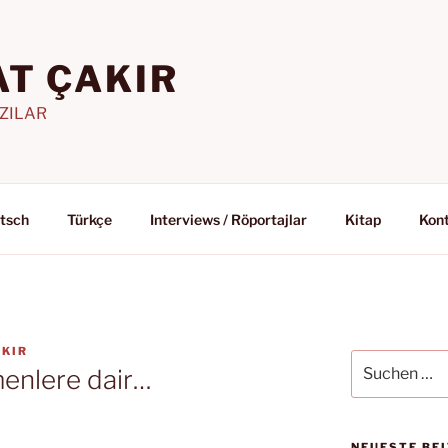
T ÇAKIR
AZILAR
tsch
Türkçe
Interviews / Röportajlar
Kitap
Kon
KIR
Suchen
menlere dair…
nach:
NEUESTE BE