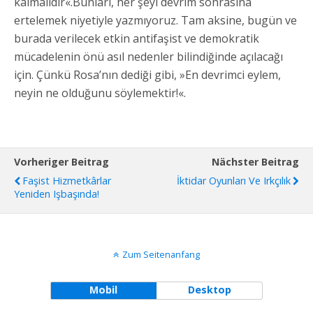
kalmalıdır«.Bunları, her şeyi devrim sonrasına
ertelemek niyetiyle yazmıyoruz. Tam aksine, bugün ve
burada verilecek etkin antifaşist ve demokratik
mücadelenin önü asıl nedenler bilindiğinde açılacağı
için. Çünkü Rosa’nın dediği gibi, »En devrimci eylem,
neyin ne olduğunu söylemektir!«.
Vorheriger Beitrag
Nächster Beitrag
Faşist Hizmetkârlar
İktidar Oyunları Ve Irkçılık
Yeniden Işbaşında!
Zum Seitenanfang
Mobil
Desktop