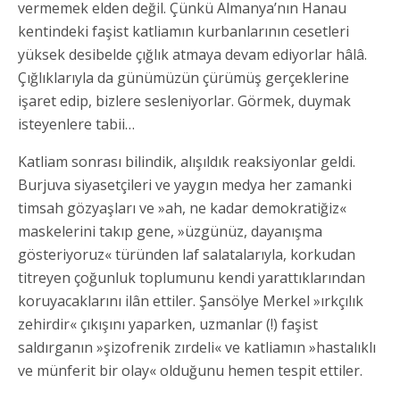
vermemek elden değil. Çünkü Almanya’nın Hanau
kentindeki faşist katliamın kurbanlarının cesetleri
yüksek desibelde çığlık atmaya devam ediyorlar hâlâ.
Çığlıklarıyla da günümüzün çürümüş gerçeklerine
işaret edip, bizlere sesleniyorlar. Görmek, duymak
isteyenlere tabii…
Katliam sonrası bilindik, alışıldık reaksiyonlar geldi.
Burjuva siyasetçileri ve yaygın medya her zamanki
timsah gözyaşları ve »ah, ne kadar demokratiğiz«
maskelerini takıp gene, »üzgünüz, dayanışma
gösteriyoruz« türünden laf salatalarıyla, korkudan
titreyen çoğunluk toplumunu kendi yarattıklarından
koruyacaklarını ilân ettiler. Şansölye Merkel »ırkçılık
zehirdir« çıkışını yaparken, uzmanlar (!) faşist
saldırganın »şizofrenik zırdeli« ve katliamın »hastalıklı
ve münferit bir olay« olduğunu hemen tespit ettiler.