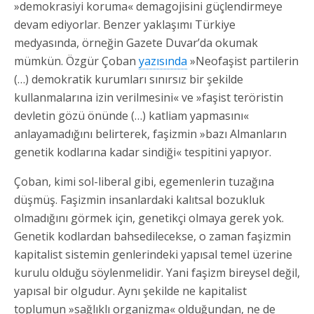
»demokrasiyi koruma« demagojisini güçlendirmeye
devam ediyorlar. Benzer yaklaşımı Türkiye
medyasında, örneğin Gazete Duvar’da okumak
mümkün. Özgür Çoban
yazısında
»Neofaşist partilerin
(…) demokratik kurumları sınırsız bir şekilde
kullanmalarına izin verilmesini« ve »faşist teröristin
devletin gözü önünde (…) katliam yapmasını«
anlayamadığını belirterek, faşizmin »bazı Almanların
genetik kodlarına kadar sindiği« tespitini yapıyor.
Çoban, kimi sol-liberal gibi, egemenlerin tuzağına
düşmüş. Faşizmin insanlardaki kalıtsal bozukluk
olmadığını görmek için, genetikçi olmaya gerek yok.
Genetik kodlardan bahsedilecekse, o zaman faşizmin
kapitalist sistemin genlerindeki yapısal temel üzerine
kurulu olduğu söylenmelidir. Yani faşizm bireysel değil,
yapısal bir olgudur. Aynı şekilde ne kapitalist
toplumun »sağlıklı organizma« olduğundan, ne de