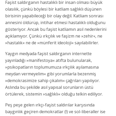
Faşist saldırganın hastalıklı bir insan olması büyük
olasılık, çünkü böylesi bir katliam sağlıklı düşünen
birisinin yapabileceği bir olay değil. Katliam sonrası
annesini öldürüp, intihar etmesi hastalıklı olduğunu
gösteriyor. Ancak bu faşist katliamın asıl nedenlerini
açıklamıyor. Çünkü ırkçılık ve faşizm ne »zehir«, ne
»hastalık« ne de »münferit ideoloji« sayılabilirler.
Yaygın medyada faşist saldırganın internette
yayınladığı »manifestoya« atıfta bulunularak,
»psikopatların toplumumuza ırkçılık aşılamasına
meydan vermeyelim« gibi yorumlarla bezenmiş
»demokrasimize sahip çıkalım« çağrıları yapılıyor.
Aslında bu şekilde asıl yapısal sorunların üstü
örtülerek, sistemin »sağlıklı« olduğu telkin ediliyor.
Peş peşe gelen ırkçı-faşist saldırılar karşısında
baygınlık geçiren demokratlar (!) ve sol-liberaller ise