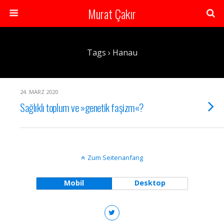
Murat Çakır
Tags › Hanau
24. MÄRZ 2020
Sağlıklı toplum ve »genetik faşizm«?
Zum Seitenanfang
Mobil
Desktop