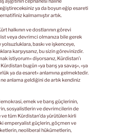
aş aygıtının cephanesi hâline
eğiştireceksiniz ya da boyun eğip esareti
ernatifiniz kalmamıştır artık.
rt halkının ve dostlarının görevi
list veya devrimci olmanıza bile gerek
 yolsuzluklara, baskı ve işkenceye,
klara karşıysanız, bu sizin görevinizdir.
ak istiyorum« diyorsanız, Kürdistan’ı
ürdistan bugün »ya barış ya savaş«, »ya
rlük ya da esaret« anlamına gelmektedir.
 ne anlama geldiğini de artık kendiniz
emokrasi, emek ve barış güçlerinin,
, sosyalistlerin ve devrimcilerin de
e ve tüm Kürdistan’da yürütülen kirli
i emperyalist güçlerin, göçmen ve
etlerin, neoliberal hükümetlerin,