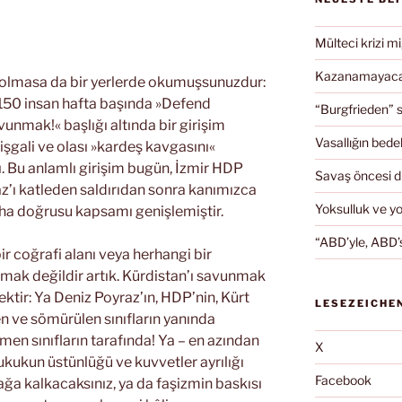
Mülteci krizi mi
Kazanamayacağ
olmasa da bir yerlerde okumuşsunuzdur:
 150 insan hafta başında »Defend
“Burgfrieden” s
vunmak!« başlığı altında bir girişim
Vasallığın bedel
 işgali ve olası »kardeş kavgasını«
. Bu anlamlı girişim bugün, İzmir HDP
Savaş öncesi 
z’ı katleden saldırıdan sonra kanımızca
Yoksulluk ve y
aha doğrusu kapsamı genişlemiştir.
“ABD’yle, ABD’s
r coğrafi alanı veya herhangi bir
nmak değildir artık. Kürdistan’ı savunmak
ektir: Ya Deniz Poyraz’ın, HDP’nin, Kürt
LESEZEICHE
en ve sömürülen sınıfların yanında
men sınıfların tarafında! Ya – en azından
X
kukun üstünlüğü ve kuvvetler ayrılığı
Facebook
ayağa kalkacaksınız, ya da faşizmin baskısı