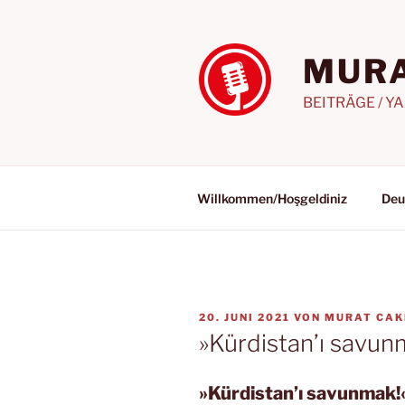
Zum
Inhalt
springen
MURA
BEITRÄGE / Y
Willkommen/Hoşgeldiniz
Deu
VERÖFFENTLICHT
20. JUNI 2021
VON
MURAT CAK
AM
»Kürdistan’ı savun
»Kürdistan’ı savunmak!