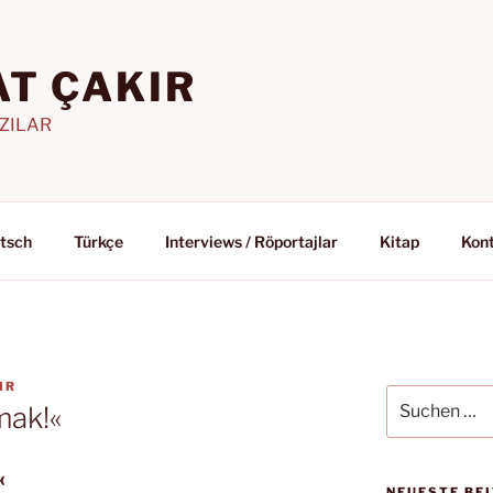
T ÇAKIR
AZILAR
tsch
Türkçe
Interviews / Röportajlar
Kitap
Kon
IR
Suchen
mak!«
nach:
«
NEUESTE BE