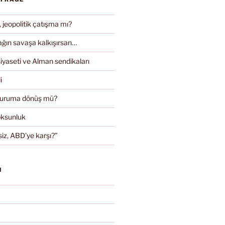
, jeopolitik çatışma mı?
ın savaşa kalkışırsan…
iyaseti ve Alman sendikaları
i
duruma dönüş mü?
oksunluk
iz, ABD’ye karşı?”
N