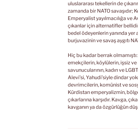
uluslararası tekellerin de çıkarı
zamanda bir NATO savaşıdır; Kon
Emperyalist yayılmacılığa ve Av
çıkanlar için alternatifler bellid
bedel ödeyenlerin yanında yer a
burjuvazinin ve savaş aygıtı NA
Hiç bu kadar berrak olmamıştı:
emekçilerin, köylülerin, işsiz ve
savunucularının, kadın ve LGBTİ+
Alevi’si, Yahudi’siyle dindar yok
devrimcilerin, komünist ve sosya
Kürdistan emperyalizmin, bölge
çıkarlarına karşıdır. Kavga, çık
kavganın ya da özgürlüğün düş