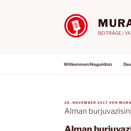
Zum
Inhalt
springen
MURA
BEITRÄGE / Y
Willkommen/Hoşgeldiniz
Deu
VERÖFFENTLICHT
26. NOVEMBER 2017
VON
MURA
AM
Alman burjuvazisini
Alman burjuvazi