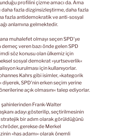
olunduğu profilini çizme amacı da. Ama
daha fazla dizginsizleştirme, daha fazla
ha fazla antidemokratik ve anti-sosyal
lacağı anlamına gelmektedir.
u, ana muhalefet olmayı seçen SPD’ye
na demeç veren bazı önde gelen SPD
 »şimdi söz konusu olan ülkemiz için
neksel sosyal demokrat »yurtseverlik«
isyon kurulması için kullanıyorlar.
hannes Kahrs gibi isimler, »kategorik
« diyerek, SPD’nin erken seçim yerine
erilerine açık olmasını« talep ediyorlar.
 şahinlerinden Frank-Walter
kanı adayı gösterilip, seçtirilmesinin
stratejik bir adım olarak görüldüğünü
Schröder, gerekse de Merkel
zinin »has adamı« olarak önemli