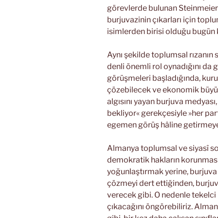
görevlerde bulunan Steinmeier’i
burjuvazinin çıkarları için toplu
isimlerden birisi olduğu bugün 
Aynı şekilde toplumsal rızanı
denli önemli rol oynadığını da
görüşmeleri başladığında, kuru
çözebilecek ve ekonomik büyüm
algısını yayan burjuva medyası,
bekliyor« gerekçesiyle »her part
egemen görüş hâline getirmeye 
Almanya toplumsal ve siyasî sol
demokratik hakların korunması 
yoğunlaştırmak yerine, burjuva
çözmeyi dert ettiğinden, burju
verecek gibi. O nedenle tekelci
çıkacağını öngörebiliriz. Alm