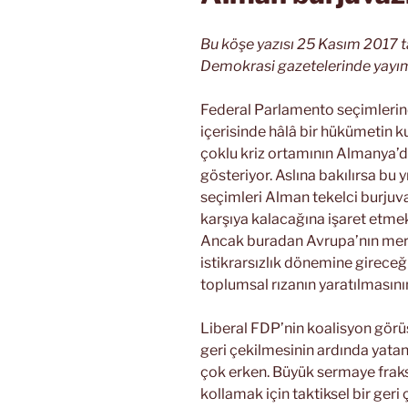
Bu köşe yazısı 25 Kasım 2017 ta
Demokrasi gazetelerinde yayım
Federal Parlamento seçimlerind
içerisinde hâlâ bir hükümetin 
çoklu kriz ortamının Almanya’da
gösteriyor. Aslına bakılırsa bu 
seçimleri Alman tekelci burjuvaz
karşıya kalacağına işaret etmekt
Ancak buradan Avrupa’nın mer
istikrarsızlık dönemine gireceğ
toplumsal rızanın yaratılmasını
Liberal FDP’nin koalisyon gör
geri çekilmesinin ardında yatan
çok erken. Büyük sermaye fraksi
kollamak için taktiksel bir geri