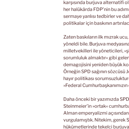
karşısında burjuva alternatifi 
her halükârda FDP’nin bu adımı 
sermaye yanlısı tedbirler ve da
politikalar için baskının artırı
Zaten baskıların ilk mızrak uc
yöneldi bile. Burjuva medyası
milletvekilleri ile yöneticileri,
sorumluluk almaktır« gibi gele
demagojisini yeniden büyük koal
Örneğin SPD sağının sözcüsü Jo
hayır politikası sorumsuzluktur
»Federal Cumhurbaşkanımızın ön
Daha önceki bir yazımızda SPD
Steinmeier’in »ortak« cumhurbaş
Alman emperyalizmi açısından 
vurgulamıştık. Nitekim, gerek 
hükümetlerinde tekelci burjuva