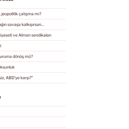
, jeopolitik çatışma mı?
ın savaşa kalkışırsan…
iyaseti ve Alman sendikaları
i
duruma dönüş mü?
oksunluk
iz, ABD’ye karşı?”
N