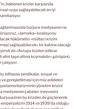
n, beklenen krizler karşısında
msal rızayı sağlayabilecek en iyi
kanıtlanıyor.
n sağlanmasında burjuva medyasının ne
 görüyoruz. »Jamaika« koalisyonu
lacak hükümetin »mülteci krizini
eyi sağlayabilecek« bir kabine olacağı
 şimdi de »Avrupa bizden istikrar
i elini taşın altına koymalıdır« görüşünü
çalışıyor.
u, bilhassa sendikalar, sosyal ve
ve genişletilmesi için mücadeleleri
 parlamentarizminin yönetim krizini
va medyasının çabaları meyvesini
 burjuvazinin bu krizden de güçlenerek
an emperyalizmi 1914 ve 1939’da olduğu