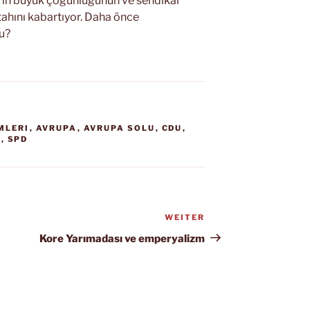
fların büyük çoğunluğunun ve sendikal
ştahını kabartıyor. Daha önce
u?
MLERI
,
AVRUPA
,
AVRUPA SOLU
,
CDU
,
U
,
SPD
WEITER
Nächster
Beitrag
Kore Yarımadası ve emperyalizm