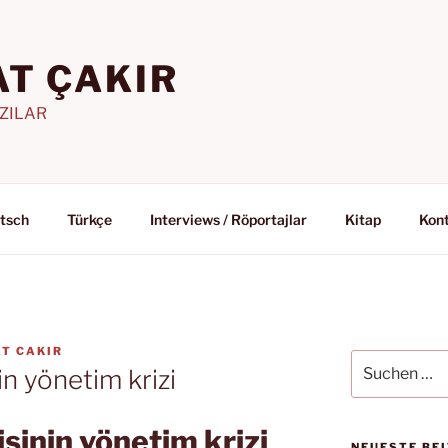
T ÇAKIR
AZILAR
tsch
Türkçe
Interviews / Röportajlar
Kitap
Kon
T CAKIR
Suchen
n yönetim krizi
nach:
sinin yönetim krizi
NEUESTE BE