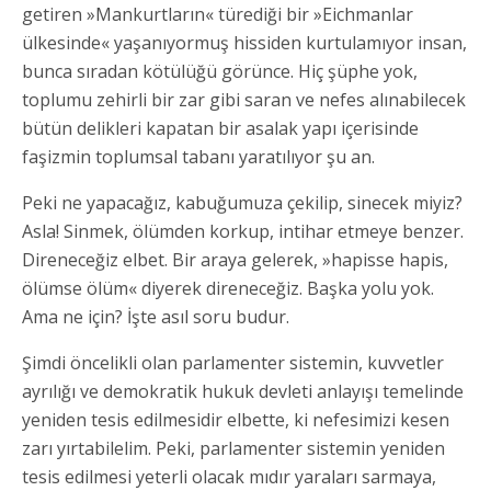
getiren »Mankurtların« türediği bir »Eichmanlar
ülkesinde« yaşanıyormuş hissiden kurtulamıyor insan,
bunca sıradan kötülüğü görünce. Hiç şüphe yok,
toplumu zehirli bir zar gibi saran ve nefes alınabilecek
bütün delikleri kapatan bir asalak yapı içerisinde
faşizmin toplumsal tabanı yaratılıyor şu an.
Peki ne yapacağız, kabuğumuza çekilip, sinecek miyiz?
Asla! Sinmek, ölümden korkup, intihar etmeye benzer.
Direneceğiz elbet. Bir araya gelerek, »hapisse hapis,
ölümse ölüm« diyerek direneceğiz. Başka yolu yok.
Ama ne için? İşte asıl soru budur.
Şimdi öncelikli olan parlamenter sistemin, kuvvetler
ayrılığı ve demokratik hukuk devleti anlayışı temelinde
yeniden tesis edilmesidir elbette, ki nefesimizi kesen
zarı yırtabilelim. Peki, parlamenter sistemin yeniden
tesis edilmesi yeterli olacak mıdır yaraları sarmaya,