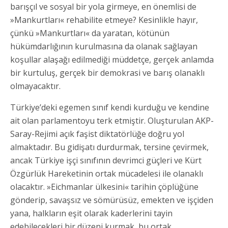
barışçıl ve sosyal bir yola girmeye, en önemlisi de
»Mankurtları« rehabilite etmeye? Kesinlikle hayır,
çünkü »Mankurtları« da yaratan, kötünün
hükümdarlığının kurulmasına da olanak sağlayan
koşullar alaşağı edilmediği müddetçe, gerçek anlamda
bir kurtuluş, gerçek bir demokrasi ve barış olanaklı
olmayacaktır.
Türkiye’deki egemen sınıf kendi kurduğu ve kendine
ait olan parlamentoyu terk etmiştir. Oluşturulan AKP-
Saray-Rejimi açık faşist diktatörlüğe doğru yol
almaktadır. Bu gidişatı durdurmak, tersine çevirmek,
ancak Türkiye işçi sınıfının devrimci güçleri ve Kürt
Özgürlük Hareketinin ortak mücadelesi ile olanaklı
olacaktır. »Eichmanlar ülkesini« tarihin çöplüğüne
gönderip, savaşsız ve sömürüsüz, emekten ve işçiden
yana, halkların eşit olarak kaderlerini tayin
edebilecekleri bir düzeni kurmak, bu ortak