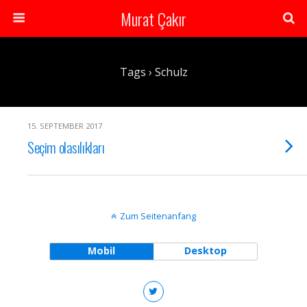
Murat Çakır
Tags › Schulz
15. SEPTEMBER 2017
Seçim olasılıkları
Zum Seitenanfang
Mobil
Desktop