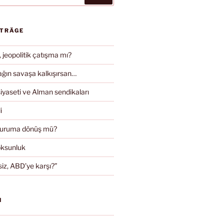
ITRÄGE
, jeopolitik çatışma mı?
ın savaşa kalkışırsan…
iyaseti ve Alman sendikaları
i
duruma dönüş mü?
oksunluk
iz, ABD’ye karşı?”
N