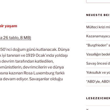
NEUESTE BE
bir yaşam
Mülteci krizi mi
Kazanamayacağ
a 26 tablo, 8 MB)
“Burgfrieden” s
150’nci doğum günü kutlanacak. Dünya
Vasallığın bedel
ok iyi tanınan ve 1919 Ocak’ında yoldaşı
şı devrim tarafından katledilen,
Savaş öncesi 
omünistlerin, devrimcilerin ve dünya
Yoksulluk ve y
zasına kazınan Rosa Luxemburg farklı
a devam ediyor. Savaşanlar olduğu
“ABD’yle, ABD’s
LESEZEICHE