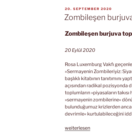
VERÖFFENTLICHT
20. SEPTEMBER 2020
AM
Zombileşen burjuva
Zombileşen burjuva top
20 Eylül 2020
Rosa Luxemburg Vakfı geçenlerd
»Sermayenin Zombileriyiz: Siyas
başlıklı kitabının tanıtımını yap
açısından radikal pozisyonda d
toplumların »piyasaların takısı 
»sermayenin zombilerine« dönüş
bulunduğumuz krizlerden ancak »
devrimle« kurtulabileceğini iddi
„Zombileşen
weiterlesen