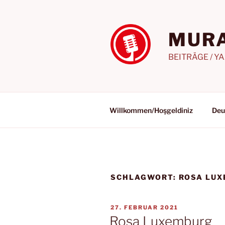
Zum
Inhalt
springen
MURA
BEITRÄGE / Y
Willkommen/Hoşgeldiniz
Deu
SCHLAGWORT:
ROSA LUX
VERÖFFENTLICHT
27. FEBRUAR 2021
AM
Rosa Luxemburg