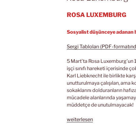
ROSA LUXEMBURG
Sosyalist düşünceye adanan 
Sergi Tabloları (PDF-formatınd
5 Mart’ta Rosa Luxemburg’un 
işçi sınıfı hareketi içerisinde ç
Karl Liebknecht ile birlikte kar
unutturulmaya çalışılan, ama k
sokaklarını dolduranların hafı
mücadele alanlarında yaşamay
müddetçe de unutulmayacak!
„Rosa
weiterlesen
Luxemburg“