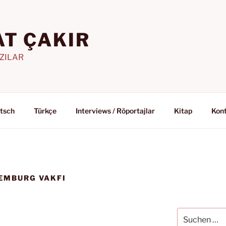
T ÇAKIR
AZILAR
tsch
Türkçe
Interviews / Röportajlar
Kitap
Kon
EMBURG VAKFI
Suchen
nach: