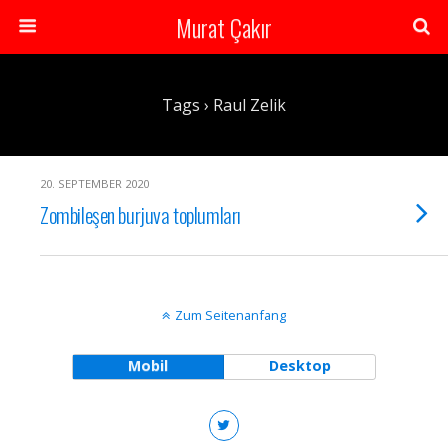
Murat Çakır
Tags › Raul Zelik
20. SEPTEMBER 2020
Zombileşen burjuva toplumları
Zum Seitenanfang
Mobil
Desktop