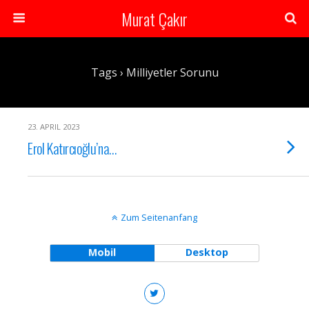
Murat Çakır
Tags › Milliyetler Sorunu
23. APRIL 2023
Erol Katırcıoğlu’na…
Zum Seitenanfang
Mobil
Desktop