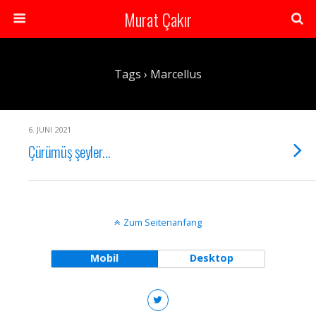
Murat Çakır
Tags › Marcellus
6. JUNI 2021
Çürümüş şeyler…
Zum Seitenanfang
Mobil
Desktop