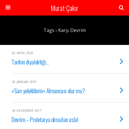
Murat Çakır
Tags › Karşı Devrim
26. APRIL 2020
Tarihin diyalektiği…
24. JANUAR 2019
»Sarı yeleklilerin« Almancası olur mu?
18. DEZEMBER 2017
Devrim – Proletarya olmadan asla!