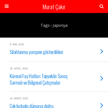
Murat Çakır
Tags › Japonya
8. MAI 2026
Silahlanma yarışının gösterdikleri
20. APRIL 2026
Küresel Fay Hatları: Topyekûn Savaş
Sarmalı ve Bölgesel Çatışmalar
26. MÄRZ 2023
Çok kutuplu dünyaya doğru