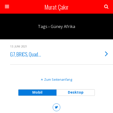
Murat Çakır
Tags › Güney Afrika
13. JUNI 2021
G7, BRICS, Quad…
Zum Seitenanfang
Mobil
Desktop