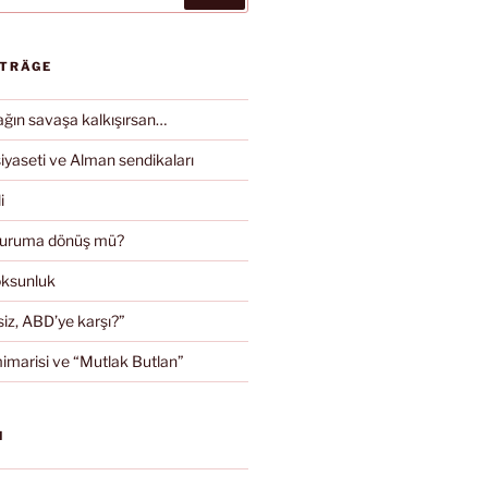
ITRÄGE
ın savaşa kalkışırsan…
iyaseti ve Alman sendikaları
i
duruma dönüş mü?
oksunluk
iz, ABD’ye karşı?”
imarisi ve “Mutlak Butlan”
N