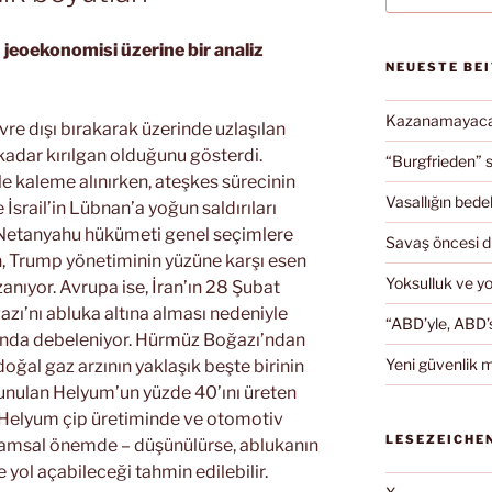
n jeoekonomisi üzerine bir analiz
NEUESTE BE
Kazanamayacağ
evre dışı bırakarak üzerinde uzlaşılan
kadar kırılgan olduğunu gösterdi.
“Burgfrieden” s
kaleme alınırken, ateşkes sürecinin
Vasallığın bedel
 İsrail’in Lübnan’a yoğun saldırıları
. Netanyahu hükümeti genel seçimlere
Savaş öncesi 
en, Trump yönetiminin yüzüne karşı esen
Yoksulluk ve y
anıyor. Avrupa ise, İran’ın 28 Şubat
ı’nı abluka altına alması nedeniyle
“ABD’yle, ABD’s
altında debeleniyor. Hürmüz Boğazı’ndan
Yeni güvenlik m
doğal gaz arzının yaklaşık beşte birinin
sunulan Helyum’un yüzde 40’ını üreten
 Helyum çip üretiminde ve otomotiv
LESEZEICHE
yaşamsal önemde – düşünülürse, ablukanın
yol açabileceği tahmin edilebilir.