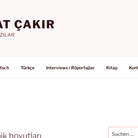
T ÇAKIR
AZILAR
tsch
Türkçe
Interviews / Röportajlar
Kitap
Kon
Suchen
k boyutları
nach: