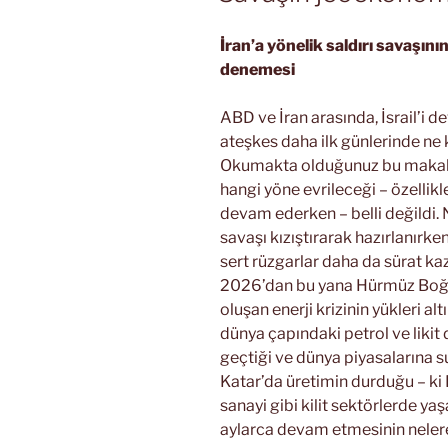
İran’a yönelik saldırı savaşını
denemesi
ABD ve İran arasında, İsrail’i d
ateşkes daha ilk günlerinde ne 
Okumakta olduğunuz bu makale 
hangi yöne evrileceği – özellikle
devam ederken – belli değildi
savaşı kızıştırarak hazırlanırk
sert rüzgarlar daha da sürat kaz
2026’dan bu yana Hürmüz Boğaz
oluşan enerji krizinin yükleri 
dünya çapındaki petrol ve likit 
geçtiği ve dünya piyasalarına 
Katar’da üretimin durduğu – ki
sanayi gibi kilit sektörlerde 
aylarca devam etmesinin nelere 