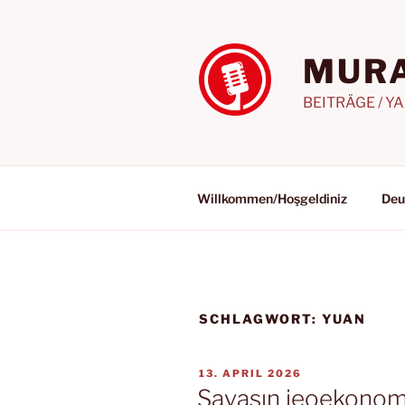
Zum
Inhalt
springen
MURA
BEITRÄGE / Y
Willkommen/Hoşgeldiniz
Deu
SCHLAGWORT:
YUAN
VERÖFFENTLICHT
13. APRIL 2026
AM
Savaşın jeoekonomi