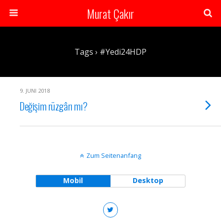
Murat Çakır
Tags › #Yedi24HDP
9. JUNI 2018
Değişim rüzgârı mı?
Zum Seitenanfang
Mobil
Desktop