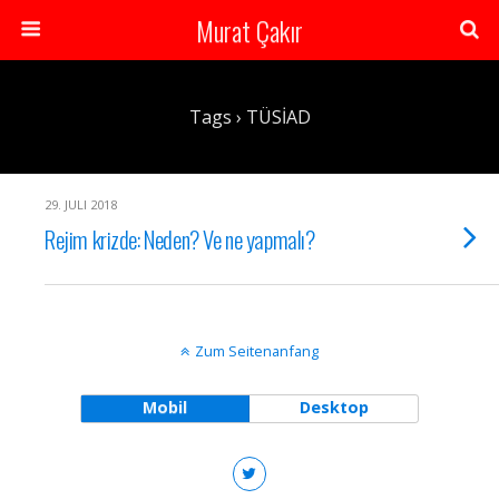
Murat Çakır
Tags › TÜSİAD
29. JULI 2018
Rejim krizde: Neden? Ve ne yapmalı?
Zum Seitenanfang
Mobil
Desktop