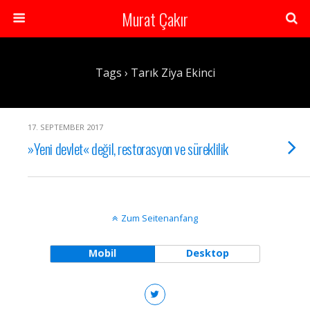
Murat Çakır
Tags › Tarık Ziya Ekinci
17. SEPTEMBER 2017
»Yeni devlet« değil, restorasyon ve süreklilik
Zum Seitenanfang
Mobil
Desktop