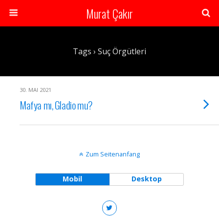
Murat Çakır
Tags › Suç Örgütleri
30. MAI 2021
Mafya mı, Gladio mu?
Zum Seitenanfang
Mobil
Desktop