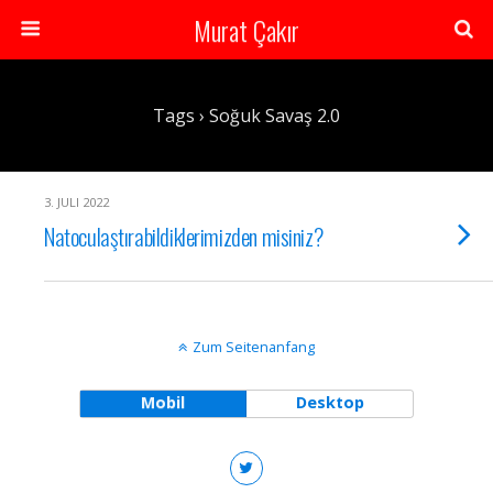
Murat Çakır
Tags › Soğuk Savaş 2.0
3. JULI 2022
Natoculaştırabildiklerimizden misiniz?
Zum Seitenanfang
Mobil
Desktop