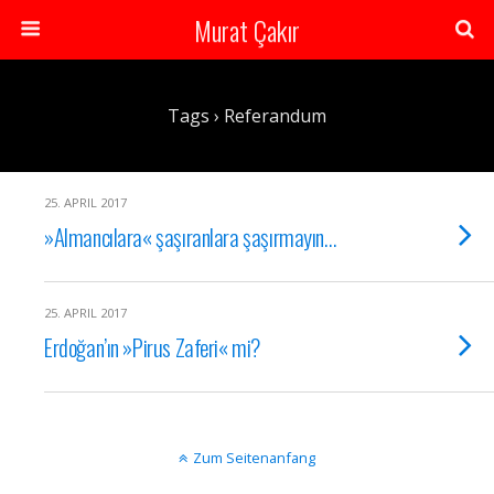
Murat Çakır
Tags › Referandum
25. APRIL 2017
»Almancılara« şaşıranlara şaşırmayın…
25. APRIL 2017
Erdoğan’ın »Pirus Zaferi« mi?
Zum Seitenanfang