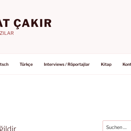
T ÇAKIR
AZILAR
tsch
Türkçe
Interviews / Röportajlar
Kitap
Kon
Suchen
ildir
nach: