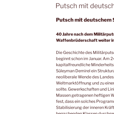
AM
Putsch mit deuts
Putsch mit deutschem
40 Jahre nach dem Militärput
Waffenbrüderschaft weiter i
Die Geschichte des Militärput
beginnt schon im Januar. Am 2
kapitalfreundliche Minderheits
Süleyman Demirel ein Struktu
neoliberale Wende des Landes
Weltmarktöffnung und zu einer
sollte. Gewerkschaften und Li
Massen getragenen heftigen W
fest, dass ein solches Progra
Stabilisierung der inneren Krä
herrschenden Klassen durchge