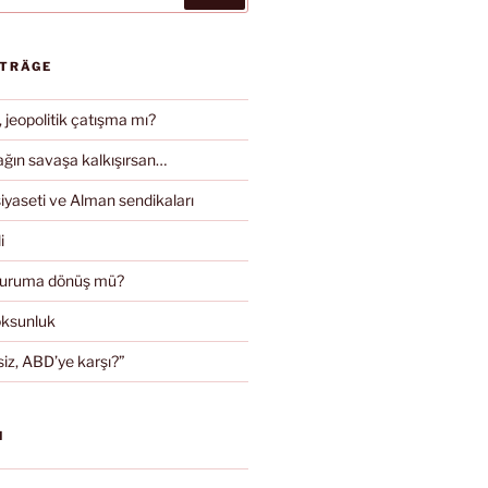
ITRÄGE
, jeopolitik çatışma mı?
ın savaşa kalkışırsan…
iyaseti ve Alman sendikaları
i
duruma dönüş mü?
oksunluk
iz, ABD’ye karşı?”
N