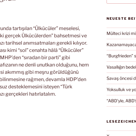
NEUESTE BE
nda tartışılan “Ülkücüler” meselesi,
Mülteci krizi mi
eki gerçek Ülkücülerden” bahsetmesi ve
 tarihsel anımsatmaları gerekli kılıyor.
Kazanamayacağ
ası kimi “sol” cenahta hâlâ “Ülkücüler”
“Burgfrieden” s
 MHP’den “sıradan bir parti” gibi
afızanın ne denli unutkan olduğunu, hem
Vasallığın bedel
iyasi akımmış gibi meşru görüldüğünü
Savaş öncesi 
i bilinmesine rağmen, devamla HDP’den
lsuz desteklemesini isteyen “Türk
Yoksulluk ve y
zı gerçekleri hatırlatalım.
“ABD’yle, ABD’s
LESEZEICHE