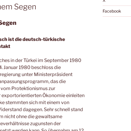
X
chem Segen
Facebook
 Segen
sch ist die deutsch-türkische
ntakt
sches in der Türkei im September 1980
4. Januar 1980 beschloss die
regierung unter Ministerpräsident
ranpassungsprogramm, das die
 vom Protektionismus zur
 exportorientierten Ökonomie einleiten
nke stemmten sich mit einem von
iderstand dagegen. Sehr schnell stand
mm nicht ohne die gewaltsame
fteverhältnisse zugunsten der
setzt werden kann. So übernahm am 12.