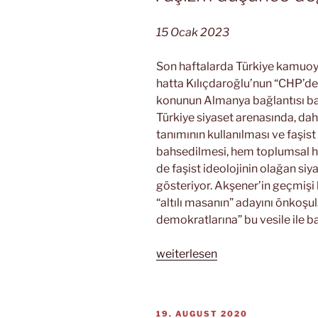
15 Ocak 2023
Son haftalarda Türkiye kamuoyu
hatta Kılıçdaroğlu’nun “CHP’d
konunun Almanya bağlantısı bazı
Türkiye siyaset arenasında, dah
tanımının kullanılması ve faşist
bahsedilmesi, hem toplumsal h
de faşist ideolojinin olağan s
gösteriyor. Akşener’in geçmiş
“altılı masanın” adayını önkoşu
demokratlarına” bu vesile ile ba
„Faşizm
weiterlesen
düşünce
değildir“
VERÖFFENTLICHT
19. AUGUST 2020