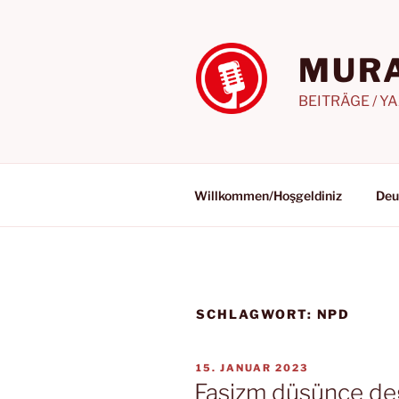
Zum
Inhalt
springen
MURA
BEITRÄGE / Y
Willkommen/Hoşgeldiniz
Deu
SCHLAGWORT:
NPD
VERÖFFENTLICHT
15. JANUAR 2023
AM
Faşizm düşünce değ