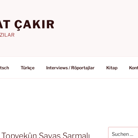
T ÇAKIR
AZILAR
tsch
Türkçe
Interviews / Röportajlar
Kitap
Kon
R
Suchen
ı: Topyekûn Savaş Sarmalı
nach: