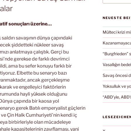
alar
NEUESTE BE
latif sonuçları üzerine…
Mülteci krizi mi
k saldırı savaşının dünya çapındaki
Kazanamayacağ
ilecek şiddetteki nükleer savaş
ımızı anlatmaya çalıştık. Gerçi bu
“Burgfrieden” s
si’nde gerekse de farklı devrimci
Vasallığın bedel
ldi, ama bu sefer konuyu farklı bir
tiyoruz. Elbette bu senaryo bazı
Savaş öncesi 
ayanmaktadır, ancak gerçekleşme
Yoksulluk ve y
akarak ve engelleyici faktörlerin
urumunda hayli yüksek olduğunu
“ABD’yle, ABD’s
Dünya çapında bir kaosa yol
naryo gerek Batılı emperyalist güçlerin
e Çin Halk Cumhuriyeti’nin kendi iç
LESEZEICHE
eya birbirleriyle olan mücadeleye
le kapasitelerinin zayıflaması, yani