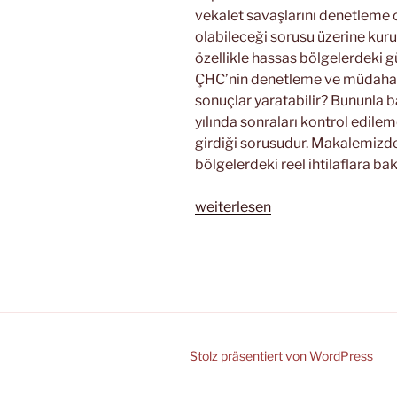
vekalet savaşlarını denetleme 
olabileceği sorusu üzerine kuru
özellikle hassas bölgelerdeki 
ÇHC’nin denetleme ve müdahale 
sonuçlar yaratabilir? Bununla b
yılında sonraları kontrol edil
girdiği sorusudur. Makalemizde b
bölgelerdeki reel ihtilaflara ba
„Küresel
weiterlesen
Fay
Hatları:
Topyekûn
Savaş
Sarmalı
ve
Bölgesel
Stolz präsentiert von WordPress
Çatışmalar“