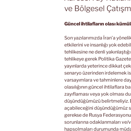
ve Bölgesel Çatışm
Güncel ihtilafların olası kümü
Son yazılarımızda İran’a yöneli
etkilerini ve insanlığı yok edeb
tehlikesine ne denli yakınlaştığ
tehlikeye gerek Politika Gazete
yayınlarda yeterince dikkat çeki
senaryo üzerinden irdelemek is
varsayımlara ve tahminlere d
olasılığının güncel ihtilaflara b
zayıflaması veya yok olması d
düşündüğümüzü belirtmeliyiz. 
açabileceğini düşündüğümüz se
gerekse de Rusya Federasyonu v
sorunlarına odaklanmaları ve/v
hapsolmaları durumunda müdaha