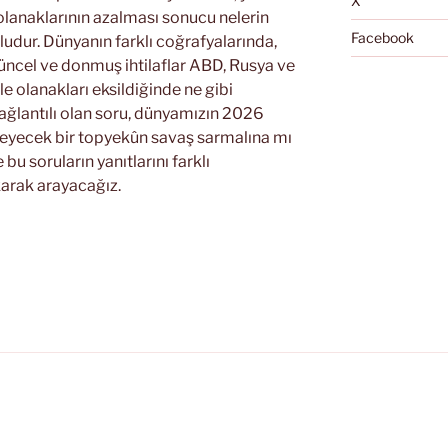
X
olanaklarının azalması sonucu nelerin
Facebook
ludur. Dünyanın farklı coğrafyalarında,
güncel ve donmuş ihtilaflar ABD, Rusya ve
olanakları eksildiğinde ne gibi
ağlantılı olan soru, dünyamızın 2026
emeyecek bir topyekûn savaş sarmalına mı
u soruların yanıtlarını farklı
karak arayacağız.