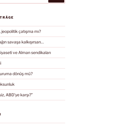
ITRÄGE
, jeopolitik çatışma mı?
ın savaşa kalkışırsan…
iyaseti ve Alman sendikaları
i
duruma dönüş mü?
oksunluk
iz, ABD’ye karşı?”
N