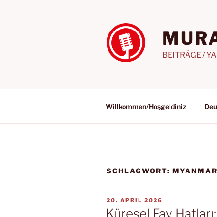
Zum
Inhalt
springen
MURA
BEITRÄGE / Y
Willkommen/Hoşgeldiniz
Deu
SCHLAGWORT:
MYANMA
VERÖFFENTLICHT
20. APRIL 2026
AM
Küresel Fay Hatlar