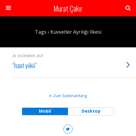
Murat Çakır
Tags › Kuvvetler Ayrılığı Ilkesi
26. DEZEMBER 2021
“İspat yükü”
Zum Seitenanfang
Mobil
Desktop