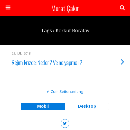
Murat Çakır
Tags › Korkut Boratav
29. JULI 2018
Rejim krizde: Neden? Ve ne yapmalı?
Zum Seitenanfang
Mobil
Desktop