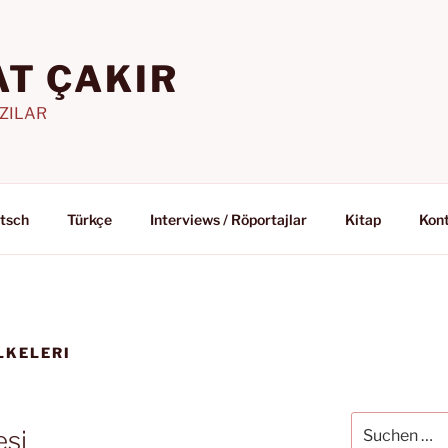
T ÇAKIR
AZILAR
tsch
Türkçe
Interviews / Röportajlar
Kitap
Kon
LKELERI
Suchen
esi
nach: