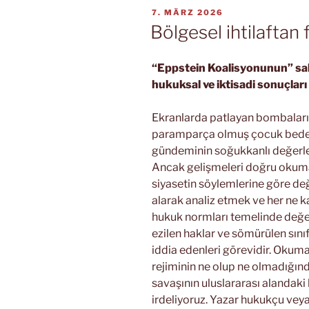
VERÖFFENTLICHT
7. MÄRZ 2026
AM
Bölgesel ihtilaftan 
“Eppstein Koalisyonunun” sald
hukuksal ve iktisadi sonuçları
Ekranlarda patlayan bombaları, yık
paramparça olmuş çocuk beden
gündeminin soğukkanlı değerle
Ancak gelişmeleri doğru okuma
siyasetin söylemlerine göre değil
alarak analiz etmek ve her ne 
hukuk normları temelinde değ
ezilen haklar ve sömürülen sınıf
iddia edenleri görevidir. Okum
rejiminin ne olup ne olmadığınd
savaşının uluslararası alandaki 
irdeliyoruz. Yazar hukukçu veya