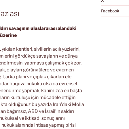
X
Facebook
fazlası
ırı savaşının uluslararası alandaki
 üzerine
ılan kentleri, sivillerin acılı yüzlerini,
lerini gördükçe savaşların ve dünya
ndirmesini yapmaya çalışmak çok zor.
k, olayları görüngülere ve egemen
, arka planı ve çıplak çıkarları ele
kadar burjuva hukuku olsa da evrensel
erlendirme yapmak, kanımızca en başta
ların kurtuluşu için mücadele ettiğini
akta olduğunuz bu yazıda İran’daki Molla
an bağımsız, ABD ve İsrail’in saldırı
hukuksal ve iktisadi sonuçlarını
 hukuk alanında ihtisas yapmış birisi