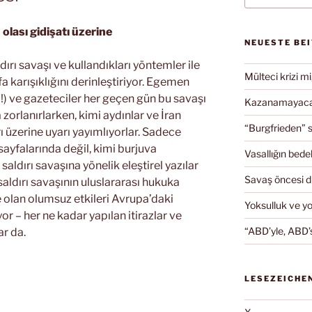
 olası gidişatı üzerine
NEUESTE BE
ldırı savaşı ve kullandıkları yöntemler ile
Mülteci krizi mi
 karışıklığını derinleştiriyor. Egemen
!) ve gazeteciler her geçen gün bu savaşı
Kazanamayacağ
orlanırlarken, kimi aydınlar ve İran
“Burgfrieden” s
ı üzerine uyarı yayımlıyorlar. Sadece
sayfalarında değil, kimi burjuva
Vasallığın bedel
aldırı savaşına yönelik eleştirel yazılar
Savaş öncesi 
aldırı savaşının uluslararası hukuka
 olan olumsuz etkileri Avrupa’daki
Yoksulluk ve y
 – her ne kadar yapılan itirazlar ve
“ABD’yle, ABD’s
ar da.
LESEZEICHE