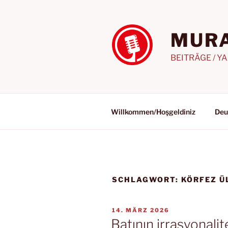
Zum
Inhalt
springen
MURA
BEITRÄGE / Y
Willkommen/Hoşgeldiniz
Deu
SCHLAGWORT:
KÖRFEZ Ü
VERÖFFENTLICHT
14. MÄRZ 2026
AM
Batının irrasyonalit