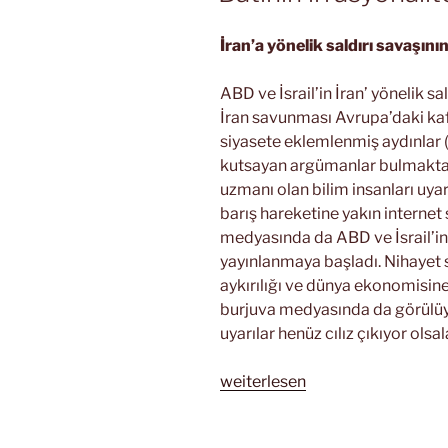
İran’a yönelik saldırı savaşının
ABD ve İsrail’in İran’ yönelik sa
İran savunması Avrupa’daki kafa
siyasete eklemlenmiş aydınlar (
kutsayan argümanlar bulmakta z
uzmanı olan bilim insanları uyar
barış hareketine yakın internet 
medyasında da ABD ve İsrail’in s
yayınlanmaya başladı. Nihayet s
aykırılığı ve dünya ekonomisine
burjuva medyasında da görülüyor
uyarılar henüz cılız çıkıyor olsal
„Batının
weiterlesen
irrasyonalitesi“