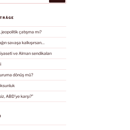
ITRÄGE
, jeopolitik çatışma mı?
ın savaşa kalkışırsan…
iyaseti ve Alman sendikaları
i
duruma dönüş mü?
oksunluk
iz, ABD’ye karşı?”
N