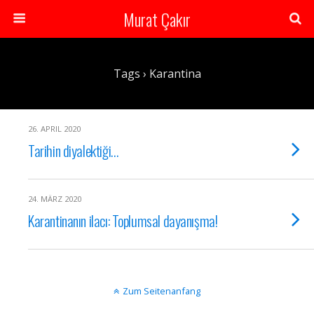
Murat Çakır
Tags › Karantina
26. APRIL 2020
Tarihin diyalektiği…
24. MÄRZ 2020
Karantinanın ilacı: Toplumsal dayanışma!
Zum Seitenanfang