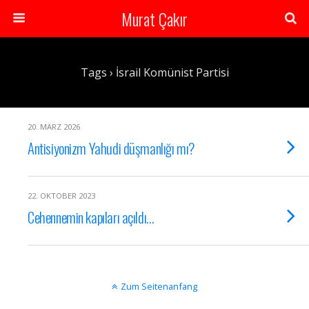
Murat Çakır
Tags › İsrail Komünist Partisi
20. MÄRZ 2026
Antisiyonizm Yahudi düşmanlığı mı?
22. OKTOBER 2023
Cehennemin kapıları açıldı…
Zum Seitenanfang