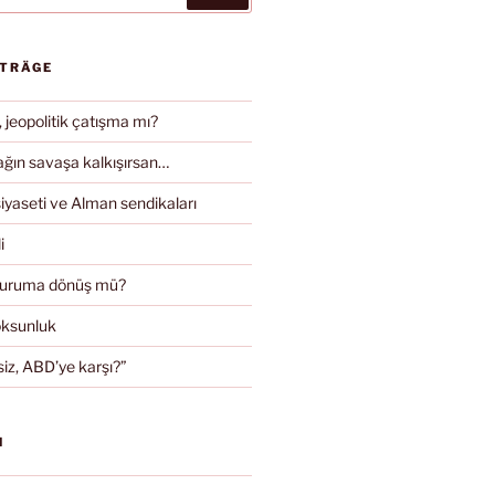
ITRÄGE
, jeopolitik çatışma mı?
ın savaşa kalkışırsan…
iyaseti ve Alman sendikaları
i
duruma dönüş mü?
oksunluk
iz, ABD’ye karşı?”
N