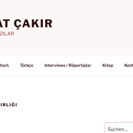
T ÇAKIR
AZILAR
tsch
Türkçe
Interviews / Röportajlar
Kitap
Kon
IRLIĞI
Suchen
nach: