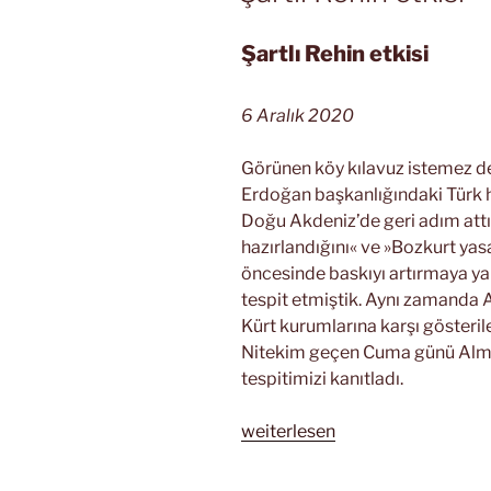
Şartlı Rehin etkisi
6 Aralık 2020
Görünen köy kılavuz istemez de
Erdoğan başkanlığındaki Türk 
Doğu Akdeniz’de geri adım attı
hazırlandığını« ve »Bozkurt yasa
öncesinde baskıyı artırmaya yar
tespit etmiştik. Aynı zamanda A
Kürt kurumlarına karşı gösteril
Nitekim geçen Cuma günü Alma
tespitimizi kanıtladı.
„Şartlı
weiterlesen
Rehin
etkisi“