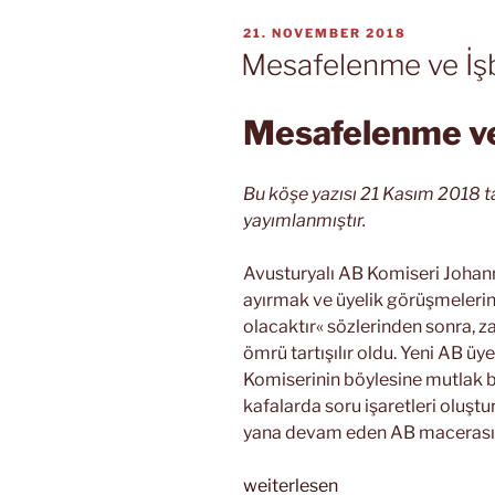
VERÖFFENTLICHT
21. NOVEMBER 2018
AM
Mesafelenme ve İşbir
Mesafelenme ve İ
Bu köşe yazısı 21 Kasım 2018 t
yayımlanmıştır.
Avusturyalı AB Komiseri Johanne
ayırmak ve üyelik görüşmelerin
olacaktır« sözlerinden sonra, za
ömrü tartışılır oldu. Yeni AB üy
Komiserinin böylesine mutlak b
kafalarda soru işaretleri oluşt
yana devam eden AB macerası
„Mesafelenme
weiterlesen