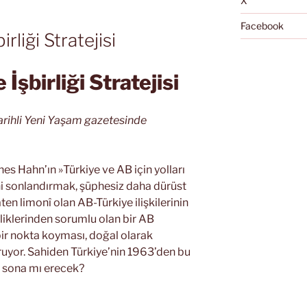
X
Facebook
liği Stratejisi
şbirliği Stratejisi
arihli Yeni Yaşam gazetesinde
s Hahn’ın »Türkiye ve AB için yolları
i sonlandırmak, şüphesiz daha dürüst
ten limonî olan AB-Türkiye ilişkilerinin
eliklerinden sorumlu olan bir AB
ir nokta koyması, doğal olarak
uruyor. Sahiden Türkiye’nin 1963’den bu
 sona mı erecek?