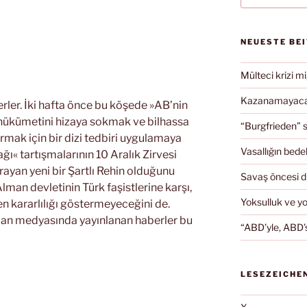
NEUESTE BE
Mülteci krizi mi
Kazanamayacağ
rler. İki hafta önce bu köşede »AB’nin
hükümetini hizaya sokmak ve bilhassa
“Burgfrieden” s
rmak için bir dizi tedbiri uygulamaya
Vasallığın bedel
ğı« tartışmalarının 10 Aralık Zirvesi
ayan yeni bir Şartlı Rehin olduğunu
Savaş öncesi 
lman devletinin Türk faşistlerine karşı,
Yoksulluk ve y
en kararlılığı göstermeyeceğini de.
n medyasında yayınlanan haberler bu
“ABD’yle, ABD’s
LESEZEICHE