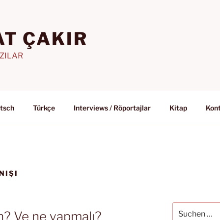
T ÇAKIR
AZILAR
tsch
Türkçe
Interviews / Röportajlar
Kitap
Kon
NIŞI
Suchen
n? Ve ne yapmalı?
nach: