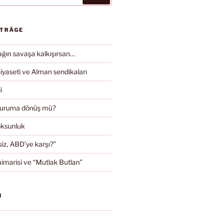
ITRÄGE
ın savaşa kalkışırsan…
iyaseti ve Alman sendikaları
i
duruma dönüş mü?
oksunluk
iz, ABD’ye karşı?”
imarisi ve “Mutlak Butlan”
N