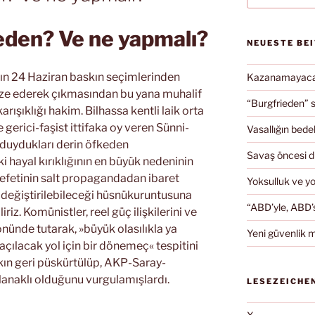
eden? Ve ne yapmalı?
NEUESTE BE
akın 24 Haziran baskın seçimlerinden
Kazanamayacağ
abilize ederek çıkmasından bu yana muhalif
“Burgfrieden” s
karışıklığı hakim. Bilhassa kentli laik orta
 gerici-faşist ittifaka oy veren Sünni-
Vasallığın bedel
duydukları derin öfkeden
Savaş öncesi 
i hayal kırıklığının en büyük nedeninin
fetinin salt propagandadan ibaret
Yoksulluk ve y
n değiştirilebileceği hüsnükuruntusuna
“ABD’yle, ABD’s
iz. Komünistler, reel güç ilişkilerini ve
önünde tutarak, »büyük olasılıkla ya
Yeni güvenlik m
çılacak yol için bir dönemeç« tespitini
fakın geri püskürtülüp, AKP-Saray-
lanaklı olduğunu vurgulamışlardı.
LESEZEICHE