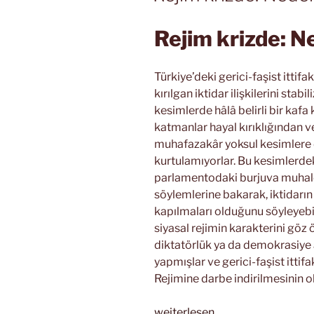
Rejim krizde: N
Türkiye’deki gerici-faşist ittif
kırılgan iktidar ilişkilerini st
kesimlerde hâlâ belirli bir kafa 
katmanlar hayal kırıklığından ve
muhafazakâr yoksul kesimlere 
kurtulamıyorlar. Bu kesimlerdek
parlamentodaki burjuva muhale
söylemlerine bakarak, iktidarı
kapılmaları olduğunu söyleyebilir
siyasal rejimin karakterini göz 
diktatörlük ya da demokrasiye a
yapmışlar ve gerici-faşist itti
Rejimine darbe indirilmesinin o
„Rejim
weiterlesen