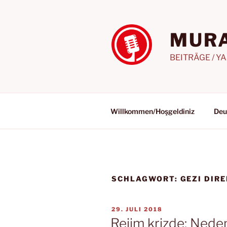
Zum
Inhalt
springen
MURA
BEITRÄGE / Y
Willkommen/Hoşgeldiniz
Deu
SCHLAGWORT:
GEZI DIRE
VERÖFFENTLICHT
29. JULI 2018
AM
Rejim krizde: Nede