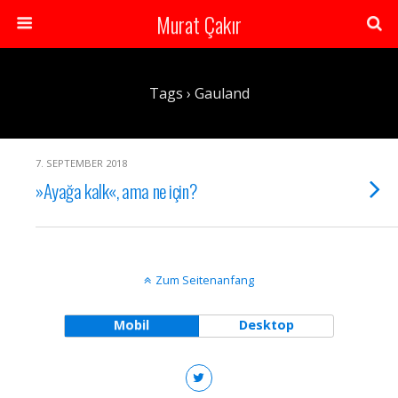
Murat Çakır
Tags › Gauland
7. SEPTEMBER 2018
»Ayağa kalk«, ama ne için?
Zum Seitenanfang
Mobil
Desktop