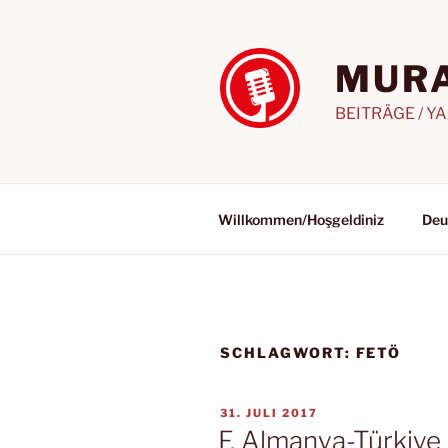
Zum
Inhalt
springen
MURA
BEITRÄGE / Y
Willkommen/Hoşgeldiniz
Deu
SCHLAGWORT:
FETÖ
VERÖFFENTLICHT
31. JULI 2017
AM
F. Almanya-Türkiye 