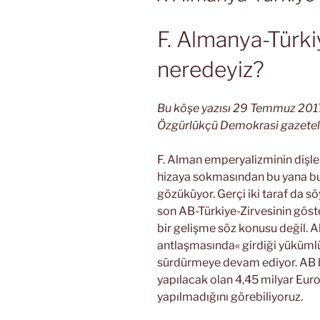
F. Almanya-Türkiy
neredeyiz?
Bu köşe yazısı 29 Temmuz 2017 
Özgürlükçü Demokrasi gazetele
F. Alman emperyalizminin dişle
hizaya sokmasından bu yana bu
gözüküyor. Gerçi iki taraf da 
son AB-Türkiye-Zirvesinin göste
bir gelişme söz konusu değil. A
antlaşmasında« girdiği yükümlü
sürdürmeye devam ediyor. AB b
yapılacak olan 4,45 milyar Euro
yapılmadığını görebiliyoruz.