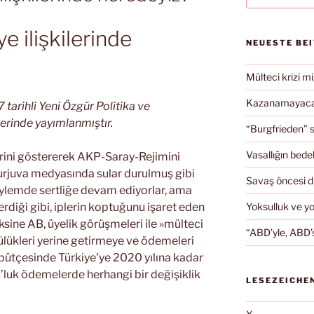
e ilişkilerinde
NEUESTE BE
Mülteci krizi mi
Kazanamayacağ
tarihli Yeni Özgür Politika ve
rinde yayımlanmıştır.
“Burgfrieden” s
Vasallığın bedel
rini göstererek AKP-Saray-Rejimini
rjuva medyasında sular durulmuş gibi
Savaş öncesi 
söylemde sertliğe devam ediyorlar, ama
Yoksulluk ve y
rdiği gibi, iplerin koptuğunu işaret eden
ksine AB, üyelik görüşmeleri ile »mülteci
“ABD’yle, ABD’s
lükleri yerine getirmeye ve ödemeleri
ütçesinde Türkiye’ye 2020 yılına kadar
’luk ödemelerde herhangi bir değişiklik
LESEZEICHE