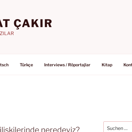
T ÇAKIR
AZILAR
tsch
Türkçe
Interviews / Röportajlar
Kitap
Kon
Suchen
ilişkilerinde neredeyiz?
nach: