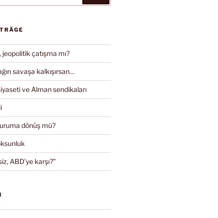
ITRÄGE
, jeopolitik çatışma mı?
ın savaşa kalkışırsan…
iyaseti ve Alman sendikaları
i
duruma dönüş mü?
oksunluk
iz, ABD’ye karşı?”
N