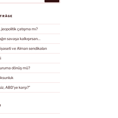
ITRÄGE
, jeopolitik çatışma mı?
ın savaşa kalkışırsan…
iyaseti ve Alman sendikaları
i
duruma dönüş mü?
oksunluk
iz, ABD’ye karşı?”
N