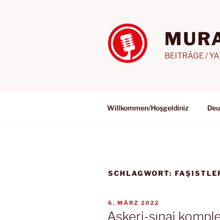
Zum
Inhalt
springen
MURA
BEITRÄGE / Y
Willkommen/Hoşgeldiniz
Deu
SCHLAGWORT:
FAŞISTLE
VERÖFFENTLICHT
6. MÄRZ 2022
AM
Askeri-sınai komple