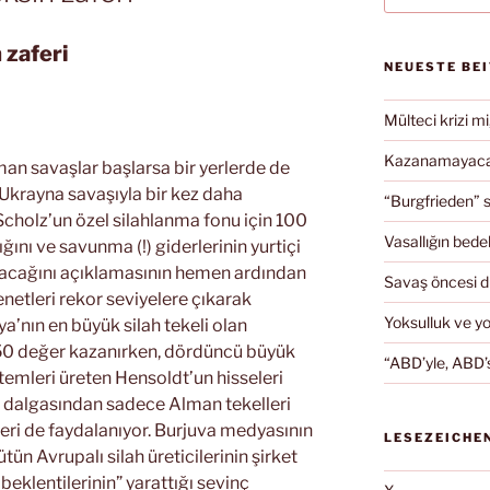
 zaferi
NEUESTE BE
Mülteci krizi mi
Kazanamayacağ
aman savaşlar başlarsa bir yerlerde de
k Ukrayna savaşıyla bir kez daha
“Burgfrieden” s
Scholz’un özel silahlanma fonu için 100
Vasallığın bedel
ğını ve savunma (!) giderlerinin yurtiçi
lacağını açıklamasının hemen ardından
Savaş öncesi 
enetleri rekor seviyelere çıkarak
Yoksulluk ve y
’nın en büyük silah tekeli olan
 50 değer kazanırken, dördüncü büyük
“ABD’yle, ABD’s
temleri üreten Hensoldt’un hisseleri
ış dalgasından sadece Alman tekelleri
lleri de faydalanıyor. Burjuva medyasının
LESEZEICHE
ün Avrupalı silah üreticilerinin şirket
eklentilerinin” yarattığı sevinç