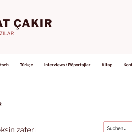
T ÇAKIR
AZILAR
tsch
Türkçe
Interviews / Röportajlar
Kitap
Kon
R
Suchen
ksin zaferi
nach: