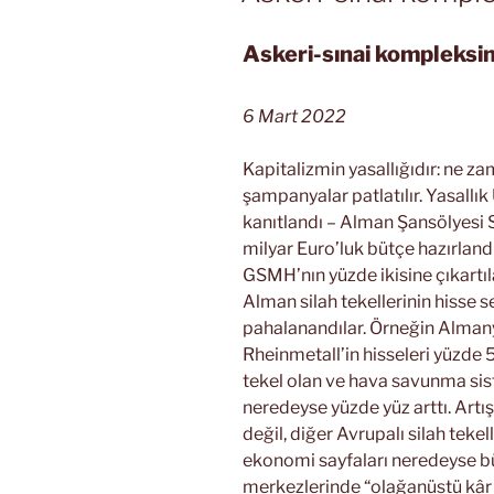
Askeri-sınai kompleksin
6 Mart 2022
Kapitalizmin yasallığıdır: ne z
şampanyalar patlatılır. Yasallı
kanıtlandı – Alman Şansölyesi 
milyar Euro’luk bütçe hazırlandı
GSMH’nın yüzde ikisine çıkartı
Alman silah tekellerinin hisse s
pahalanandılar. Örneğin Almanya
Rheinmetall’in hisseleri yüzde
tekel olan ve hava savunma sis
neredeyse yüzde yüz arttı. Art
değil, diğer Avrupalı silah teke
ekonomi sayfaları neredeyse büt
merkezlerinde “olağanüstü kâr b