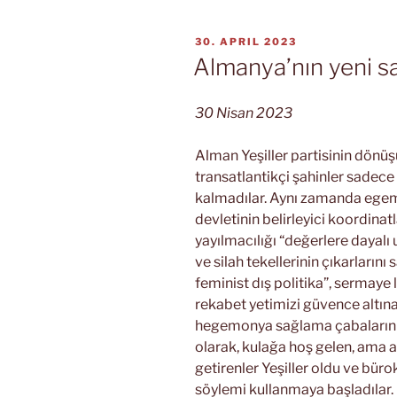
mü?“
VERÖFFENTLICHT
30. APRIL 2023
AM
Almanya’nın yeni sağ
30 Nisan 2023
Alman Yeşiller partisinin dön
transatlantikçi şahinler sadece
kalmadılar. Aynı zamanda egem
devletinin belirleyici koordinat
yayılmacılığı “değerlere dayalı
ve silah tekellerinin çıkarlarını
feminist dış politika”, sermaye 
rekabet yetimizi güvence altına 
hegemonya sağlama çabalarını “
olarak, kulağa hoş gelen, ama a
getirenler Yeşiller oldu ve bürok
söylemi kullanmaya başladılar.