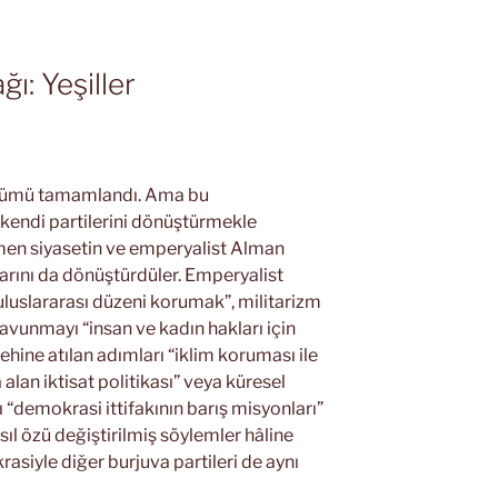
ı: Yeşiller
üşümü tamamlandı. Ama bu
 kendi partilerini dönüştürmekle
en siyasetin ve emperyalist Alman
larını da dönüştürdüler. Emperyalist
 uluslararası düzeni korumak”, militarizm
 savunmayı “insan ve kadın hakları için
lehine atılan adımları “iklim koruması ile
alan iktisat politikası” veya küresel
demokrasi ittifakının barış misyonları”
sıl özü değiştirilmiş söylemler hâline
rasiyle diğer burjuva partileri de aynı