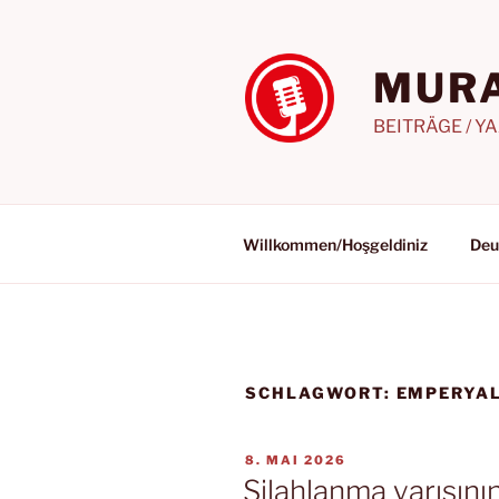
Zum
Inhalt
springen
MURA
BEITRÄGE / Y
Willkommen/Hoşgeldiniz
Deu
SCHLAGWORT:
EMPERYAL
VERÖFFENTLICHT
8. MAI 2026
AM
Silahlanma yarışını