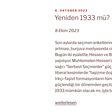
gösterdikleri“
VERÖFFENTLICHT
8. OKTOBER 2023
AM
Yeniden 1933 mü?
8 Ekim 2023
Son aylarda seçmen anketlerinde
artması, burjuva medyasında ola
Bugün iki eyalette, Hessen ve 
yapılıyor. Muhtemelen Hessen’de
sağcı “Serbest Seçmenler” güçl
liberal kesimlerde “faşizme doğ
Irkçı-faşist formasyonların tü
güçlendiği bir dönemden geçti
1933 mümkün olacak mı, işte bu 
„Yeniden
weiterlesen
1933