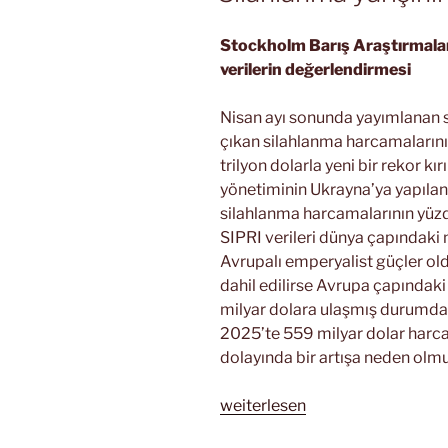
Stockholm Barış Araştırmaları
verilerin değerlendirmesi
Nisan ayı sonunda yayımlanan s
çıkan silahlanma harcamalarının
trilyon dolarla yeni bir rekor kır
yönetiminin Ukrayna’ya yapılan
silahlanma harcamalarının yüz
SIPRI verileri dünya çapındak
Avrupalı emperyalist güçler ol
dahil edilirse Avrupa çapındak
milyar dolara ulaşmış durumda
2025’te 559 milyar dolar harc
dolayında bir artışa neden olmu
„Silahlanma
weiterlesen
yarışının