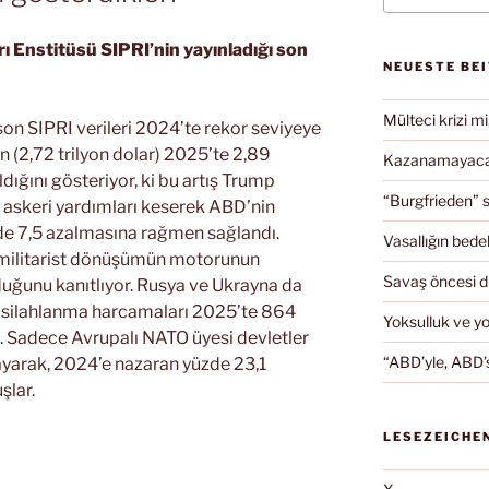
 Enstitüsü SIPRI’nin yayınladığı son
NEUESTE BE
Mülteci krizi mi
on SIPRI verileri 2024’te rekor seviyeye
 (2,72 trilyon dolar) 2025’te 2,89
Kazanamayacağ
ıldığını gösteriyor, ki bu artış Trump
“Burgfrieden” s
 askeri yardımları keserek ABD’nin
de 7,5 azalmasına rağmen sağlandı.
Vasallığın bedel
i militarist dönüşümün motorunun
Savaş öncesi 
duğunu kanıtlıyor. Rusya ve Ukrayna da
i silahlanma harcamaları 2025’te 864
Yoksulluk ve y
. Sadece Avrupalı NATO üyesi devletler
“ABD’yle, ABD’s
ayarak, 2024’e nazaran yüzde 23,1
şlar.
LESEZEICHE