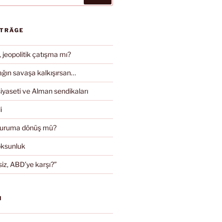
ITRÄGE
, jeopolitik çatışma mı?
ın savaşa kalkışırsan…
iyaseti ve Alman sendikaları
i
duruma dönüş mü?
oksunluk
iz, ABD’ye karşı?”
N