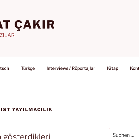
T ÇAKIR
AZILAR
tsch
Türkçe
Interviews / Röportajlar
Kitap
Kon
IST YAYILMACILIK
Suchen
n gösterdikleri
nach: