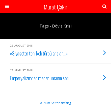
Murat Çakır
Tags › Döviz Krizi
22. AUGUST 2018
»Siyaseten tehlikeli türbülanslar…«
17. AUGUST 2018
Emperyalizmden medet umanın sonu…
Zum Seitenanfang