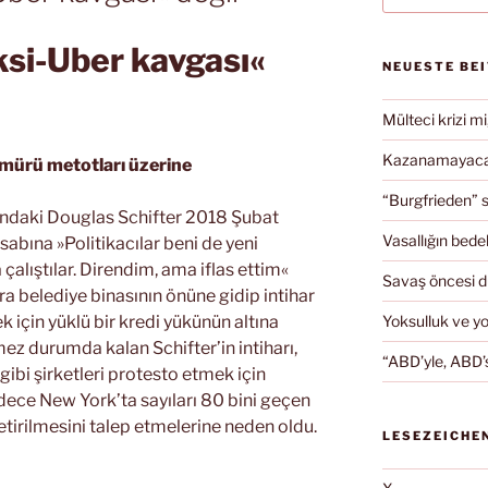
ksi-Uber kavgası«
NEUESTE BE
Mülteci krizi mi
Kazanamayacağ
ömürü metotları üzerine
“Burgfrieden” s
ındaki Douglas Schifter 2018 Şubat
Vasallığın bedel
abına »Politikacılar beni de yeni
çalıştılar. Direndim, ama iflas ettim«
Savaş öncesi 
ra belediye binasının önüne gidip intihar
Yoksulluk ve y
ek için yüklü bir kredi yükünün altına
mez durumda kalan Schifter’in intiharı,
“ABD’yle, ABD’s
 gibi şirketleri protesto etmek için
ece New York’ta sayıları 80 bini geçen
etirilmesini talep etmelerine neden oldu.
LESEZEICHE