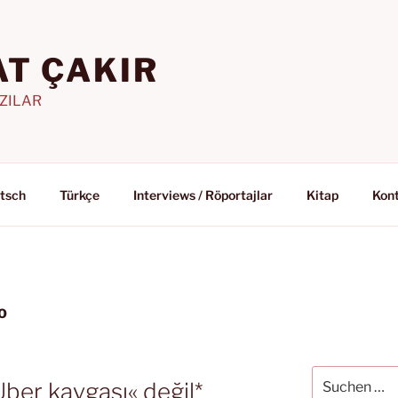
T ÇAKIR
AZILAR
tsch
Türkçe
Interviews / Röportajlar
Kitap
Kon
O
Suchen
Uber kavgası« değil*
nach: