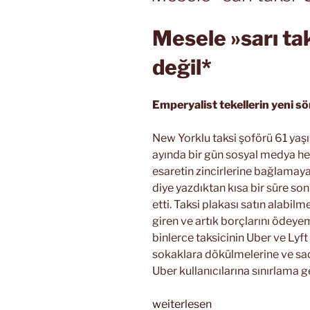
Mesele »sarı ta
değil*
Emperyalist tekellerin yeni s
New Yorklu taksi şoförü 61 yaş
ayında bir gün sosyal medya hes
esaretin zincirlerine bağlamaya 
diye yazdıktan kısa bir süre son
etti. Taksi plakası satın alabilm
giren ve artık borçlarını ödeye
binlerce taksicinin Uber ve Lyft
sokaklara dökülmelerine ve sad
Uber kullanıcılarına sınırlama g
„Mesele
weiterlesen