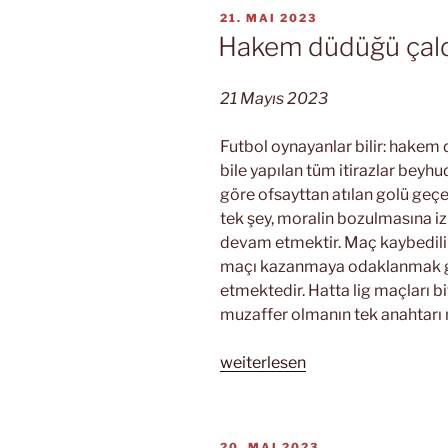
çıkarlar“
VERÖFFENTLICHT
21. MAI 2023
AM
Hakem düdüğü çald
21 Mayıs 2023
Futbol oynayanlar bilir: hakem
bile yapılan tüm itirazlar beyh
göre ofsayttan atılan golü geç
tek şey, moralin bozulmasına 
devam etmektir. Maç kaybedilir
maçı kazanmaya odaklanmak ge
etmektedir. Hatta lig maçları bi
muzaffer olmanın tek anahtarı
„Hakem
weiterlesen
düdüğü
çaldıktan
sonra…“
VERÖFFENTLICHT
20. MAI 2023