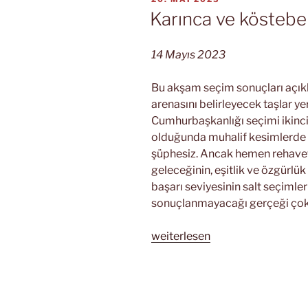
AM
Karınca ve köstebe
14 Mayıs 2023
Bu akşam seçim sonuçları açıkl
arenasını belirleyecek taşlar y
Cumhurbaşkanlığı seçimi ikinci
olduğunda muhalif kesimlerde 
şüphesiz. Ancak hemen rehavet
geleceğinin, eşitlik ve özgürlü
başarı seviyesinin salt seçiml
sonuçlanmayacağı gerçeği çok
„Karınca
weiterlesen
ve
köstebek
misali…“