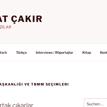
T ÇAKIR
AZILAR
tsch
Türkçe
Interviews / Röportajlar
Kitap
Kon
ŞKANLIĞI VE TBMM SEÇIMLERI
Suchen
tak çıkarlar
nach: