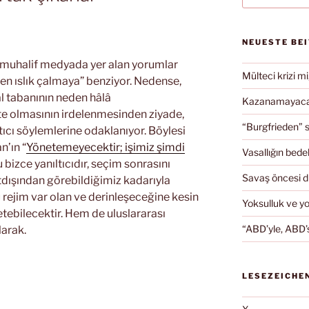
NEUESTE BE
 muhalif medyada yer alan yorumlar
Mülteci krizi mi
n ıslık çalmaya” benziyor. Nedense,
 tabanının neden hâlâ
Kazanamayacağ
olmasının irdelenmesinden ziyade,
“Burgfrieden” s
ıcı söylemlerine odaklanıyor. Böylesi
n’ın “
Yönetemeyecektir; işimiz şimdi
Vasallığın bedel
u bizce yanıltıcıdır, seçim sonrasını
Savaş öncesi 
rtdışından görebildiğimiz kadarıyla
ejim var olan ve derinleşeceğine kesin
Yoksulluk ve y
etebilecektir. Hem de uluslararası
“ABD’yle, ABD’s
larak.
LESEZEICHE