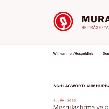
Zum
Inhalt
springen
MURA
BEITRÄGE / Y
Willkommen/Hoşgeldiniz
Deu
SCHLAGWORT:
CUMHURBA
VERÖFFENTLICHT
4. JUNI 2023
AM
Meşrulaştırma ve or