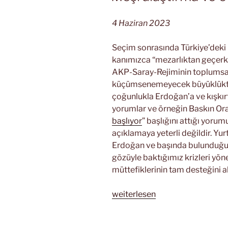
4 Haziran 2023
Seçim sonrasında Türkiye’deki
kanımızca “mezarlıktan geçerke
AKP-Saray-Rejiminin toplumsal
küçümsenemeyecek büyüklükte 
çoğunlukla Erdoğan’a ve kışkırt
yorumlar ve örneğin Baskın Ora
başlıyor
” başlığını attığı yorum
açıklamaya yeterli değildir. Yu
Erdoğan ve başında bulunduğu r
gözüyle baktığımız krizleri yön
müttefiklerinin tam desteğini a
„Meşrulaştırma
weiterlesen
ve
ortak