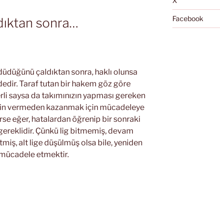
X
Facebook
ıktan sonra…
 düdüğünü çaldıktan sonra, haklı olunsa
udedir. Taraf tutan bir hakem göz göre
erli saysa da takımınızın yapması gereken
izin vermeden kazanmak için mücadeleye
se eğer, hatalardan öğrenip bir sonraki
reklidir. Çünkü lig bitmemiş, devam
tmiş, alt lige düşülmüş olsa bile, yeniden
 mücadele etmektir.