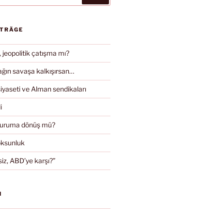
ITRÄGE
, jeopolitik çatışma mı?
ın savaşa kalkışırsan…
iyaseti ve Alman sendikaları
i
duruma dönüş mü?
oksunluk
iz, ABD’ye karşı?”
N