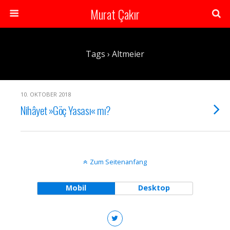
Murat Çakır
Tags › Altmeier
10. OKTOBER 2018
Nihâyet »Göç Yasası« mı?
Zum Seitenanfang
Mobil
Desktop